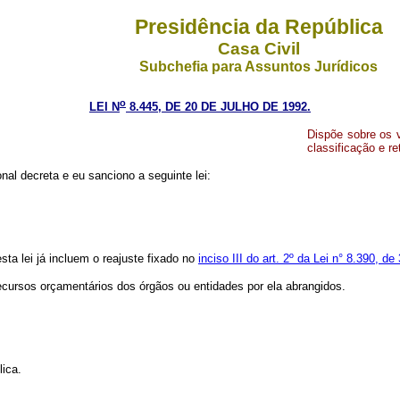
Presidência da República
Casa Civil
Subchefia para Assuntos Jurídicos
o
LEI N
8.445, DE 20 DE JULHO DE 1992.
Dispõe sobre os 
classificação e re
l decreta e eu sanciono a seguinte lei:
ta lei já incluem o reajuste fixado no
inciso III do art. 2º da Lei n° 8.390, 
ecursos orçamentários dos órgãos ou entidades por ela abrangidos.
lica.