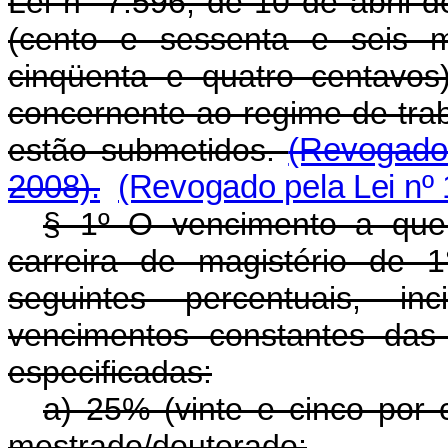
Lei n° 7.596, de 10 de abril 
(cento e sessenta e seis m
cinqüenta e quatro centavo
concernente ao regime de tra
estão submetidos.
(Revogado 
2008).
(Revogado pela Lei nº 
§ 1º O vencimento a que 
carreira de magistério de 
seguintes percentuais, i
vencimentos constantes das
especificadas:
a) 25% (vinte e cinco por c
mestrado/doutorado;