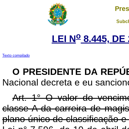
Pres
Subch
o
LEI N
8.445, DE
Texto compilado
O PRESIDENTE DA REPÚ
Nacional decreta e eu sanciono
Art. 1° O valor do vencim
classe A da carreira de magis
plano único de classificação e 