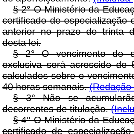
§ 2° O Ministério da Educaç
certificado de especialização 
anterior no prazo de trinta 
desta lei.
§ 2° O vencimento do d
exclusiva será acrescido de 
calculados sobre o venciment
40 horas semanais.
(Redação 
§ 3° Não se acumularão
decorrentes de titulação.
(Incl
§ 4° O Ministério da Educaç
certificado de especializaçã