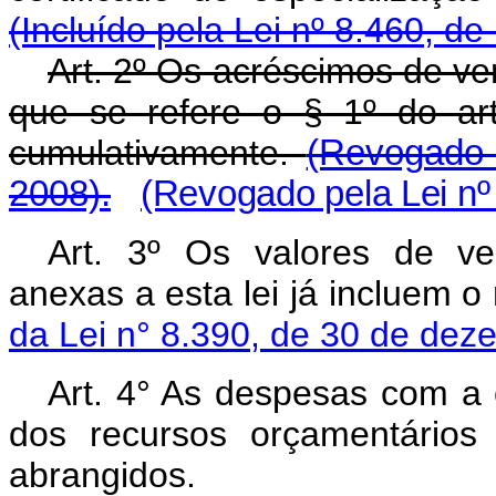
(Incluído pela Lei nº 8.460, de
Art. 2º Os acréscimos de ve
que se refere o § 1º do art
cumulativamente.
(Revogado 
2008).
(Revogado pela Lei nº
Art. 3º Os valores de ve
anexas a esta lei já incluem o
da Lei n° 8.390, de 30 de dez
Art. 4° As despesas com a 
dos recursos orçamentários
abrangidos.