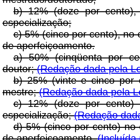
b) 12% (doze por cento), 
especialização;
c) 5% (cinco por cento), no 
de aperfeiçoamento.
a) 50% (cinqüenta por ce
doutor;
(Redação dada pela Le
b) 25% (vinte e cinco por 
mestre;
(Redação dada pela Le
c) 12% (doze por cento) 
especialização;
(Redação dada
d) 5% (cinco por cento) no 
de aperfeiçoamento.
(Incluída