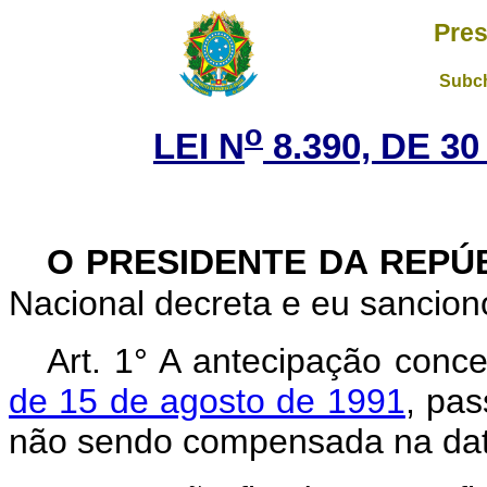
Pres
Subch
o
LEI N
8.390, DE 3
O PRESIDENTE DA REPÚ
Nacional decreta e eu sanciono
Art. 1° A antecipação con
de 15 de agosto de 1991
, pas
não sendo compensada na dat