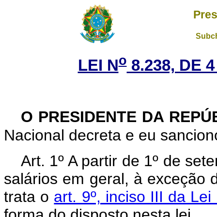
Pres
Subch
o
LEI N
8.238, DE 
O PRESIDENTE DA REPÚ
Nacional decreta e eu sanciono
Art. 1º A partir de 1º de s
salários em geral, à exceção 
trata o
art. 9º, inciso III da 
forma do disposto nesta lei.