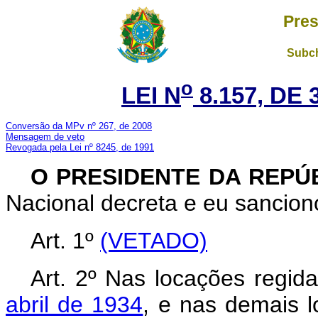
Pres
Subch
o
LEI N
8.157, DE 
Conversão da MPv nº 267, de 2008
Mensagem de veto
Revogada pela Lei nº 8245, de 1991
O PRESIDENTE DA REPÚ
Nacional decreta e eu sanciono
Art. 1º
(VETADO)
Art. 2º Nas locações regid
abril de 1934
, e nas demais l