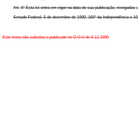
Art. 4° Esta lei entra em vigor na data de sua publicação, revogadas 
Senado Federal, 5 de dezembro de 1990; 169° da Independência e 10
Este texto não substitui o publicado no D.O.U de 6.12.1990