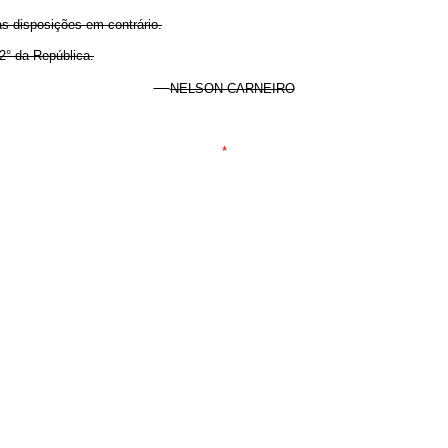
as disposições em contrário.
2° da República.
NELSON CARNEIRO
*