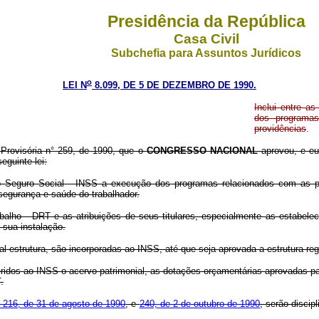
Presidência da República
Casa Civil
Subchefia para Assuntos Jurídicos
o
LEI N
8.099, DE 5 DE DEZEMBRO DE 1990.
Inclui entre a
dos programas
providências
.
Provisória n° 259, de 1990, que o
CONGRESSO NACIONAL
aprovou, e eu
eguinte lei:
 do Seguro Social - INSS a execução dos programas relacionados com as p
 segurança e saúde do trabalhador.
alho - DRT e as atribuições de seus titulares, especialmente as estabelec
 sua instalação.
al estrutura, são incorporadas ao INSS, até que seja aprovada a estrutura reg
feridos ao INSS o acervo patrimonial, as dotações orçamentárias aprovadas pa
.
 216, de 31 de agosto de 1990
, e
240, de 2 de outubro de 1990
, serão disci