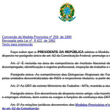
Conversão da Medida Provisória nº 259, de 1990
Revogada pela Lei nº 8.422, de 1992
Texto para impressão
Faço saber que o
PRESIDENTE DA REPÚBLICA
adotou a Medida 
disposto no parágrafo único do art. 62 da Constituição Federal, promulgo a s
Art. 1° É incluída na área de competência do Instituto Nacional
desempregado, identificação e registro profissional, inspeção do trabalho e
Parágrafo único. As competências das Delegacias Regionais do Trab
pelas unidades descentralizadas do INSS e respectivos titulares, a partir de
Art. 2° As DRT do extinto Ministério do Trabalho - MTb, mantida a atu
Parágrafo único. Em decorrência do disposto neste artigo, são trans
e empregos efetivos, bem como os cargos e funções de confiança das DRT
Art. 3° As relações jurídicas decorrentes das
Medidas Provisórias n°s
do art. 62 da Constituição
.