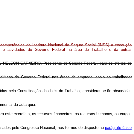
s competências do Instituto Nacional do Seguro Social (INSS) a execução
 e atividades do Governo Federal na área do Trabalho e dá outras
, NELSON CARNEIRO, Presidente do Senado Federal, para os efeitos do
olíticas do Governo Federal nas áreas de emprego, apoio ao trabalhador
idas pela Consolidação das Leis do Trabalho, considerar-se-ão absorvidas
imental da autarquia.
ra este exercício, os recursos financeiros, os recursos humanos, os cargos
plinados pelo Congresso Nacional, nos termos do disposto no
parágrafo único