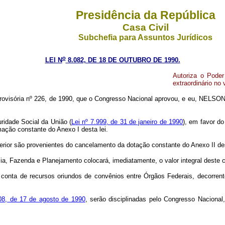
Presidência da República
Casa Civil
Subchefia para Assuntos Jurídicos
o
LEI N
8.082, DE 18 DE OUTUBRO DE 1990.
Autoriza o Poder
extraordinário no 
rovisória nº 226, de 1990, que o Congresso Nacional aprovou, e eu, NELSON
ridade Social da União (
Lei nº 7.999, de 31 de janeiro de 1990
), em favor do
amação constante do Anexo I desta lei.
terior são provenientes do cancelamento da dotação constante do Anexo II de
, Fazenda e Planejamento colocará, imediatamente, o valor integral deste cré
 à conta de recursos oriundos de convênios entre Órgãos Federais, decorren
08, de 17 de agosto de 1990
, serão disciplinadas pelo Congresso Naciona