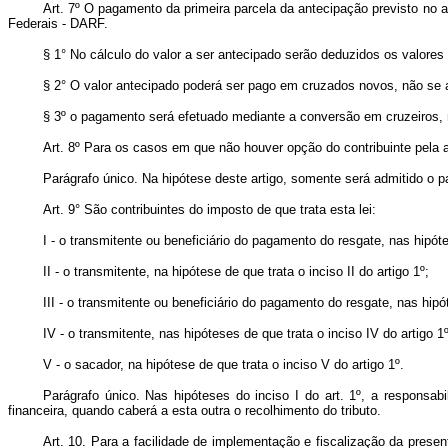
Art. 7º O pagamento da primeira parcela da antecipação previsto no a
Federais - DARF.
§ 1° No cálculo do valor a ser antecipado serão deduzidos os valore
§ 2° O valor antecipado poderá ser pago em cruzados novos, não se 
§ 3º o pagamento será efetuado mediante a conversão em cruzeiros, n
Art. 8º Para os casos em que não houver opção do contribuinte pela a
Parágrafo único. Na hipótese deste artigo, somente será admitido o 
Art. 9° São contribuintes do imposto de que trata esta lei:
I - o transmitente ou beneficiário do pagamento do resgate, nas hipóte
II - o transmitente, na hipótese de que trata o inciso II do artigo 1º;
III - o transmitente ou beneficiário do pagamento do resgate, nas hipót
IV - o transmitente, nas hipóteses de que trata o inciso IV do artigo 1º
V - o sacador, na hipótese de que trata o inciso V do artigo 1º.
Parágrafo único. Nas hipóteses do inciso I do art. 1º, a responsabi
financeira, quando caberá a esta outra o recolhimento do tributo.
Art. 10. Para a facilidade de implementação e fiscalização da presen