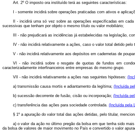
Art. 2º O imposto ora instituído terá as seguintes características:
I - somente incidirá sobre operações praticadas com ativos e aplicaçõe
II - incidirá uma só vez sobre as operações especificadas em cada u
sucessivas que tenham por objeto o mesmo título ou valor mobiliário;
III - não prejudicará as incidências já estabelecidas na legislação, c
IV - não incidirá relativamente a ações, caso o valor total detido pelo
V - não incidirá relativamente aos depósitos em cadernetas de poupanç
VI - não incidirá sobre o resgate de quotas de fundos em condomí
caracterizadamente interfinanceiros entre empresas do mesmo grupo.
VII - não incidirá relativamente a ações nas seguintes hipóteses:
(Inc
a) transmissão causa mortis e adiantamento da legítima;
(Incluída pe
b) sucessão decorrente de fusão, cisão ou incorporação;
(Incluída pe
c) transferência das ações para sociedade controlada.
(Incluída pela 
§ 1º a apuração do valor total das ações detidas, pelo titular, mencio
a) o valor da ação no último pregão da bolsa em que tenha sido mais
da bolsa de valores de maior movimento no País e convertido o valor apur