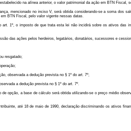
 estabelecido na alínea anterior, o valor patrimonial da ação em BTN Fiscal,
pança, mencionado no inciso V, será obtida considerando-se a soma dos sa
 em BTN Fiscal, pelo valor vigente nessas datas.
art. 1º, o imposto de que trata esta lei não incidirá sobre os ativos das i
smissão das ações pelos herdeiros, legatários, donatários, sucessores e cessio
 ou resgatado;
 operação;
ração, observada a dedução prevista no § 1º do art. 7º;
observada a dedução prevista no § 1º do art. 7º.
o de opção, a base de cálculo será obtida utilizando-se o preço médio obse
ntribuinte, até 18 de maio de 1990, declaração discriminando os ativos financ