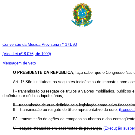
Conversão da Medida Provisória nº 171/90
(Vide Lei nº 8.076, de 1990)
Mensagem de veto
O PRESIDENTE DA REPÚBLICA
, faço saber que o Congresso Nacio
Art. 1º São instituídas as seguintes incidências do imposto sobre oper
I - transmissão ou resgate de títulos a valores mobiliários, públicos
debêntures e cédulas hipotecárias;
II - transmissão de ouro definido pela legislação como ativo financeir
III - transmissão ou resgate de título representativo de ouro;
(Execuçã
IV - transmissão de ações de companhias abertas e das conseqüente
V - saques efetuados em cadernetas de poupança.
(Execução suspen