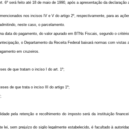
rt. 6º será feito até 18 de maio de 1990, após a apresentação da declaração
s mencionados nos incisos IV e V do artigo 2º, respectivamente, para as açõ
admitindo, neste caso, o parcelamento.
a data do pagamento, do valor apurado em BTNs Fiscais, segundo o critério f
ntecipação, o Departamento da Receita Federal baixará normas com vistas a pe
pagamento em cruzeiros.
ses de que tratam o inciso I do art. 1º;
eses de que trata o inciso III do artigo 1º;
;
lidade pela retenção e recolhimento do imposto será da instituição finance
te lei, sem prejuízo do sigilo legalmente estabelecido, é facultado à autorid