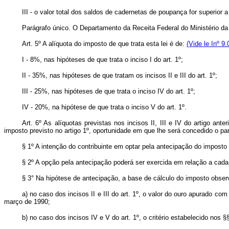
III - o valor total dos saldos de cadernetas de poupança for superior 
Parágrafo único. O Departamento da Receita Federal do Ministério d
Art. 5º A alíquota do imposto de que trata esta lei é de:
(Vide le Inº 9
I - 8%, nas hipóteses de que trata o inciso I do art. 1º;
II - 35%, nas hipóteses de que tratam os incisos II e III do art. 1º;
III - 25%, nas hipóteses de que trata o inciso IV do art. 1º;
IV - 20%, na hipótese de que trata o inciso V do art. 1º.
Art. 6º As alíquotas previstas nos incisos II, III e IV do artigo a
imposto previsto no artigo 1º, oportunidade em que lhe será concedido o p
§ 1º A intenção do contribuinte em optar pela antecipação do imposto 
§ 2º A opção pela antecipação poderá ser exercida em relação a cada 
§ 3° Na hipótese de antecipação, a base de cálculo do imposto obser
a) no caso dos incisos II e III do art. 1º, o valor do ouro apurado
março de 1990;
b) no caso dos incisos IV e V do art. 1º, o critério estabelecido nos §§ 