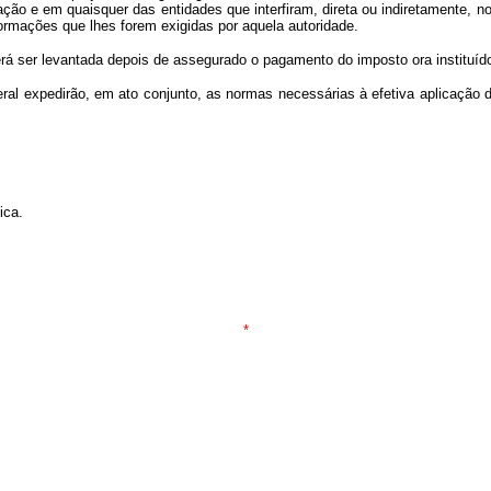
ão e em quaisquer das entidades que interfiram, direta ou indiretamente, no m
formações que lhes forem exigidas por aquela autoridade.
derá ser levantada depois de assegurado o pagamento do imposto ora instituíd
ral expedirão, em ato conjunto, as normas necessárias à efetiva aplicação 
ica.
*