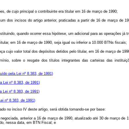
s, de cujo principal o contribuinte era titular em 16 de março de 1990;
m dos incisos do artigo anterior, praticadas a partir de 16 de março de 19
onstituindo, quando ocorrer essa hipótese, um adicional para as operações já t
 titular, em 16 de março de 1990, seja igual ou inferior a 10.000 BTNs fiscais;
a cujo valor total dos depósitos detidos pelo titular, em 16 de março de 1990
nio, sobre o resgate dos títulos integrantes das carteiras das institui
luído pela Lei nº 8.383, de 1991)
la Lei nº 8.383, de 1991)
la Lei nº 8.383, de 1991)
Lei nº 8.383, de 1991)
nado no inciso IV deste artigo, será obtida tomando-se por base:
 negociada, anterior a 16 de março de 1990, atualizado até 30 de março de 1
ado, nessa data, em BTN Fiscal; e