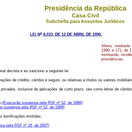
Presidência da República
Casa Civil
Subchefia para Assuntos Jurídicos
o
LEI N
8.033, DE 12 DE ABRIL DE 1990.
Altera, mediante
1990, e 171, de 1
instituindo inci
providências.
nal decreta e eu sanciono a seguinte lei:
ações de crédito, câmbio e seguro, ou relativas a títulos ou valores mobiliári
 e privados, inclusive de aplicações de curto prazo, tais como letras de câmbi
o;
(Execução suspensa pela RSF nº 52, de 1999)
o suspensa pela RSF nº 52, de 1999)
s bonificações emitidas;
sa pela RSF nº 28, de 2007)