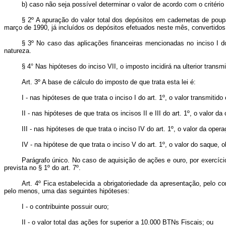
b) caso não seja possível determinar o valor de acordo com o critério
§ 2º A apuração do valor total dos depósitos em cadernetas de pou
março de 1990, já incluídos os depósitos efetuados neste mês, convertidos
§ 3º No caso das aplicações financeiras mencionadas no inciso I do 
natureza.
§ 4° Nas hipóteses do inciso VII, o imposto incidirá na ulterior tran
Art. 3º A base de cálculo do imposto de que trata esta lei é:
I - nas hipóteses de que trata o inciso I do art. 1º, o valor transmitido
II - nas hipóteses de que trata os incisos II e III do art. 1º, o valor da
III - nas hipóteses de que trata o inciso IV do art. 1º, o valor da ope
IV - na hipótese de que trata o inciso V do art. 1º, o valor do saque, 
Parágrafo único. No caso de aquisição de ações e ouro, por exercíci
prevista no § 1º do art. 7º.
Art. 4º Fica estabelecida a obrigatoriedade da apresentação, pelo co
pelo menos, uma das seguintes hipóteses:
I - o contribuinte possuir ouro;
II - o valor total das ações for superior a 10.000 BTNs Fiscais; ou