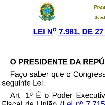
Pres
Subch
o
LEI N
7.981, DE 2
O PRESIDENTE DA REPÚ
Faço saber que o Congress
seguinte Lei:
Art. 1º É o Poder Executi
Fiscal da União
(Lei nº 7.71