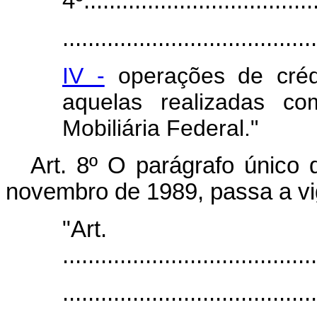
4º.....................................
........................................
IV -
operações de crédi
aquelas realizadas co
Mobiliária Federal."
Art. 8º O parágrafo único d
novembro de 1989, passa a vi
"Ar
........................................
........................................