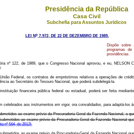
Presidência da República
Casa Civil
Subchefia para Assuntos Jurídicos
o
LEI N
7.972, DE 22 DE DEZEMBRO DE 1989.
Dispõe sobre 
programas de 
providências.
ória nº 122, de 1989, que o Congresso Nacional aprovou, e eu, NELSON C
i:
a União Federal, os contratos de empréstimos relativos a operações de cré
ência ao Secretário do Tesouro Nacional, que poderá subdelegá-la.
instituição financeira pública federal ou estadual, poderá ser feita media
em celebrados aos instrumentos em vigor, ora convalidados, para adaptá-los à
submetidos ao exame prévio da Procuradoria-Geral da Fazenda Nacional, a qu
ubmetidos ao exame prévio da Procuradoria-Geral da Fazenda Nacional que po
ia nº 564, de 2012).
ubmetidos ao exame prévio da Procuradoria-Geral da Fazenda Nacional que po