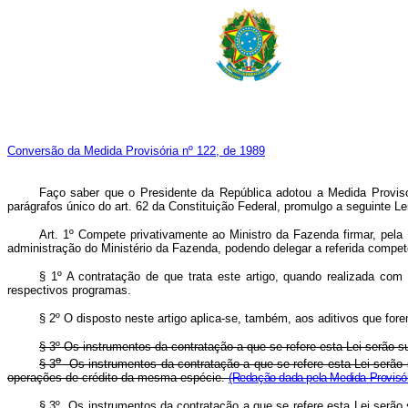
Conversão da Medida Provisória nº 122, de 1989
Faço saber que o Presidente da República adotou a Medida Provis
parágrafos único do art. 62 da Constituição Federal, promulgo a seguinte Le
Art. 1º Compete privativamente ao Ministro da Fazenda firmar, pel
administração do Ministério da Fazenda, podendo delegar a referida compet
§ 1º A contratação de que trata este artigo, quando realizada com 
respectivos programas.
§ 2º O disposto neste artigo aplica-se, também, aos aditivos que for
§ 3º Os instrumentos da contratação a que se refere esta Lei serão 
o
§ 3
Os instrumentos da contratação a que se refere esta Lei serão s
operações de crédito da mesma espécie.
(Redação dada pela Medida Provisór
§ 3º
Os instrumentos da contratação a que se refere esta Lei serão s