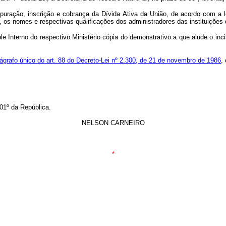
apuração, inscrição e cobrança da Dívida Ativa da União, de acordo com a l
, os nomes e respectivas qualificações dos administradores das instituiçõe
e Interno do respectivo Ministério cópia do demonstrativo a que alude o incis
ágrafo único do art. 88 do Decreto-Lei nº 2.300, de 21 de novembro de 1986
,
01º da República.
NELSON CARNEIRO
*