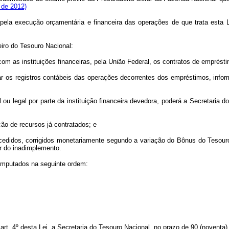
 de 2012)
pela execução orçamentária e financeira das operações de que trata esta L
eiro do Tesouro Nacional:
com as instituições financeiras, pela União Federal, os contratos de emprésti
ar os registros contábeis das operações decorrentes dos empréstimos, infor
l ou legal por parte da instituição financeira devedora, poderá a Secretari
ção de recursos já contratados; e
cedidos, corrigidos monetariamente segundo a variação do Bônus do Tesour
r do inadimplemento.
 imputados na seguinte ordem:
art. 4º desta Lei, a Secretaria do Tesouro Nacional, no prazo de 90 (noventa)