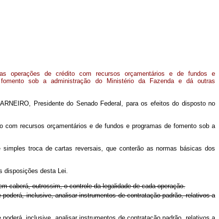
as operações de crédito com recursos orçamentários e de fundos e
fomento sob a administração do Ministério da Fazenda e dá outras
ARNEIRO, Presidente do Senado Federal, para os efeitos do disposto no
dito com recursos orçamentários e de fundos e programas de fomento sob a
nte simples troca de cartas reversais, que conterão as normas básicas dos
s disposições desta Lei.
em caberá, outrossim, o controle da legalidade de cada operação.
derá, inclusive, analisar instrumentos de contratação padrão, relativos a
derá, inclusive, analisar instrumentos de contratação padrão, relativos a