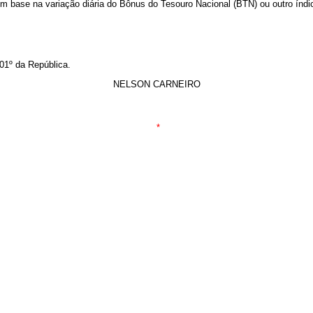
om base na variação diária do Bônus do Tesouro Nacional (BTN) ou outro índic
01º da República.
NELSON CARNEIRO
*