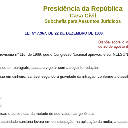
Presidência da República
Casa Civil
Subchefia para Assuntos Jurídicos
LEI Nº 7.967, DE 22 DE DEZEMBRO DE 1989.
Dispõe sobre o va
de 20 de agosto d
ovisória nº 116, de 1989, que o Congresso Nacional aprovou, e eu, NELSON
 de um parágrafo, passa a vigorar com a seguinte redação:
ia em dinheiro, variável segundo a gravidade da infração, conforme a classif
e
0.
ficas e acrescidas da metade de seu valor, nas genéricas.
a autoridade sanitária levará em consideração, na aplicação da multa, a capac