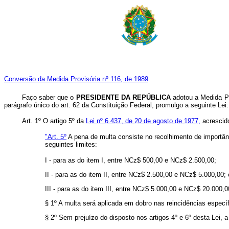
Conversão da Medida Provisória nº 116, de 1989
Faço saber que o
PRESIDENTE DA REPÚBLICA
adotou a Medida Pr
parágrafo único do art. 62 da Constituição Federal, promulgo a seguinte Lei:
Art. 1º O artigo 5º da
Lei nº 6.437, de 20 de agosto de 1977,
acrescido
"Art. 5º
A pena de multa consiste no recolhimento de importânc
seguintes limites:
I - para as do item I, entre NCz$ 500,00 e NCz$ 2.500,00;
II - para as do item II, entre NCz$ 2.500,00 e NCz$ 5.000,00; 
III - para as do item III, entre NCz$ 5.000,00 e NCz$ 20.000,0
§ 1º A multa será aplicada em dobro nas reincidências especí
§ 2º Sem prejuízo do disposto nos artigos 4º e 6º desta Lei, 