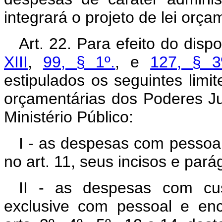
integrará o projeto de lei orça
Art. 22. Para efeito do disp
XIII
,
99, § 1º.
, e
127, § 3º
estipulados os seguintes limi
orçamentárias dos Poderes Ju
Ministério Público:
I - as despesas com pessoa
no art. 11, seus incisos e pará
II - as despesas com cust
exclusive com pessoal e en