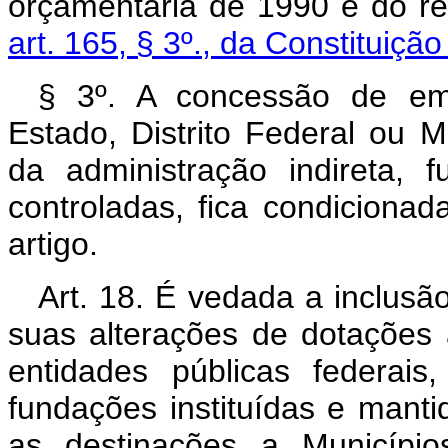
orçamentária de 1990 e do res
art. 165, § 3º., da Constituiçã
§ 3º. A concessão de em
Estado, Distrito Federal ou M
da administração indireta,
controladas, fica condiciona
artigo.
Art. 18. É vedada a inclus
suas alterações de dotações 
entidades públicas federais,
fundações instituídas e manti
as destinações a Municípi