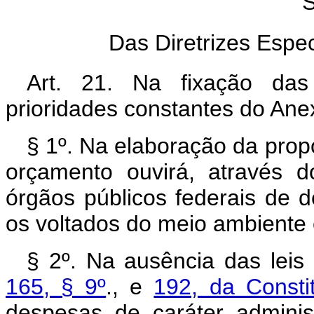
S
Das Diretrizes Espec
Art. 21. Na fixação da
prioridades constantes do Anex
§ 1º. Na elaboração da prop
orçamento ouvirá, através d
órgãos públicos federais de 
os voltados do meio ambiente e
§ 2º. Na ausência das lei
165, § 9º
., e
192, da Consti
despesas de caráter adminis