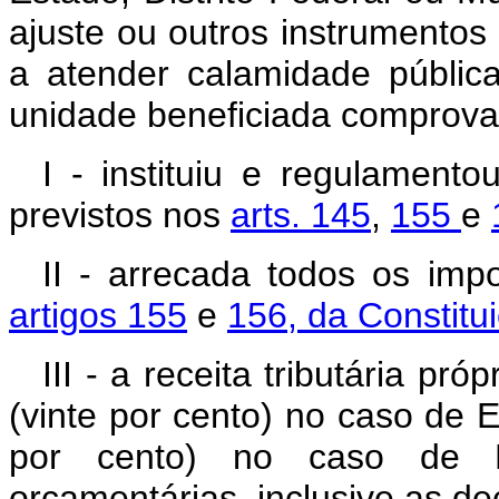
ajuste ou outros instrumentos
a atender calamidade públic
unidade beneficiada comprovar
I - instituiu e regulament
previstos nos
arts. 145
,
155
e
II - arrecada todos os imp
artigos 155
e
156, da Constitu
III - a receita tributária p
(vinte por cento) no caso de E
por cento) no caso de Mu
orçamentárias, inclusive as de