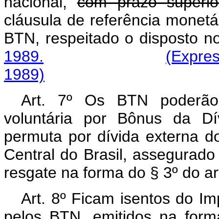
nacional,
com prazo superio
cláusula de referência monet
BTN, respeitado o disposto 
1989.
(Expres
1989)
Art. 7º Os BTN poderão 
voluntária por Bônus da Dív
permuta por dívida externa do
Central do Brasil, assegurado 
resgate na forma do § 3º do art
Art. 8º Ficam isentos do I
pelos BTN, emitidos na form