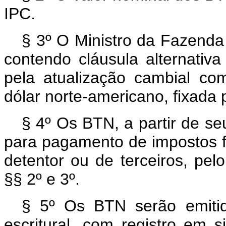
IPC.
§ 3º O Ministro da Fazenda
contendo cláusula alternativ
pela atualização cambial c
dólar norte-americano, fixada 
§ 4º Os BTN, a partir de se
para pagamento de impostos f
detentor ou de terceiros, pel
§§ 2º e 3º.
§ 5º Os BTN serão emitid
escritural, com registro em s