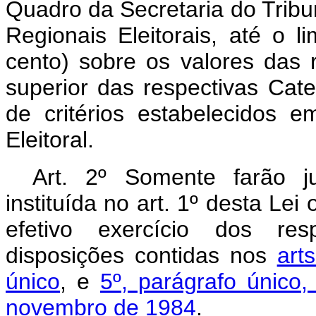
Quadro da Secretaria do Tribun
Regionais Eleitorais, até o 
cento) sobre os valores das r
superior das respectivas Cat
de critérios estabelecidos 
Eleitoral.
Art.
2º Somente farão j
instituída no art. 1º desta Le
efetivo exercício dos res
disposições contidas nos
art
único
, e
5º, parágrafo único
novembro de 1984
.