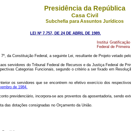
Presidência da República
Casa Civil
Subchefia para Assuntos Jurídicos
LEI Nº 7.757, DE 24 DE ABRIL DE 1989.
Institui Gratificaç
Federal de Primeira 
7º, da Constituição Federal, a seguinte Lei, resultante de Projeto vetado pel
da aos servidores do Tribunal Federal de Recursos e da Justiça Federal de Pri
espectivas Categorias Funcionais, segundo o critério a ser fixado em Resolu
o anterior os servidores que se encontrem no efetivo exercício dos respect
ovembro de 1984.
desconto previdenciário, incorpora-se aos proventos da aposentadoria, sendo ext
onta das dotações consignadas no Orçamento da União.