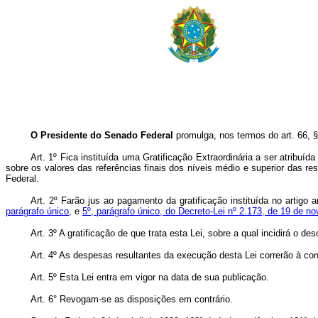
O Presidente do Senado Federal
promulga, nos termos do art. 66, § 
Art. 1º Fica instituída uma Gratificação Extraordinária a ser atribuí
sobre os valores das referências finais dos níveis médio e superior das r
Federal.
Art. 2º Farão jus ao pagamento da gratificação instituída no artig
parágrafo único
, e
5º, parágrafo único, do Decreto-Lei nº 2.173, de 19 de n
Art. 3º A gratificação de que trata esta Lei, sobre a qual incidirá o 
Art. 4º As despesas resultantes da execução desta Lei correrão à c
Art. 5º Esta Lei entra em vigor na data de sua publicação.
Art. 6° Revogam-se as disposições em contrário.