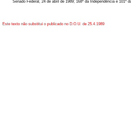
Senado Federal, 24 de abril de 1989; 168º da Independência e 101º d
Este texto não substitui o publicado no D.O.U. de 25.4.1989