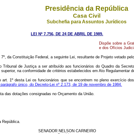
Presidência da República
Casa Civil
Subchefia para Assuntos Jurídicos
LEI Nº 7.756, DE 24 DE ABRIL DE 1989.
Dispõe sobre a Grat
e dos Ofícios Judici
7º, da Constituição Federal, a seguinte Lei, resultante de Projeto vetado pel
do Tribunal de Justiça a ser atribuído aos funcionários do Quadro da Secre
e superior, na conformidade de critérios estabelecidos em Ato Regulamentar do
o art. 1º desta Lei os funcionários que se encontrem no pleno exercício 
 parágrafo único, do Decreto-Lei nº 2.173, de 19 de novembro de 1984.
onta das dotações consignadas no Orçamento da União.
a República.
SENADOR NELSON CARNEIRO