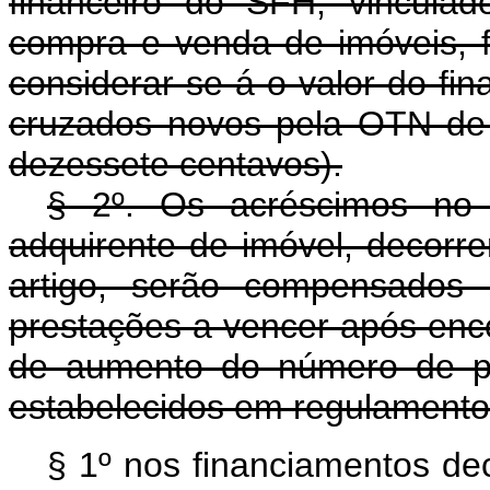
financeiro do SFH, vincula
compra e venda de imóveis, f
considerar-se-á o valor do f
cruzados novos pela OTN de
dezessete centavos).
§ 2º. Os acréscimos no 
adquirente de imóvel, decorre
artigo, serão compensados 
prestações a vencer após enc
de aumento do número de pr
estabelecidos em regulamento
§ 1º nos financiamentos d