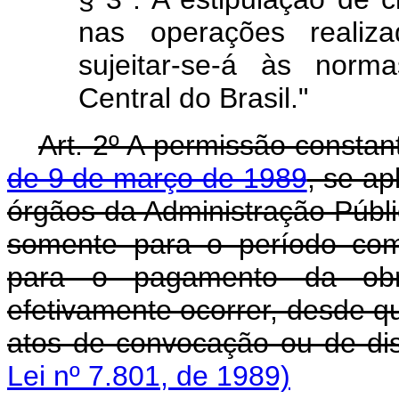
nas operações realiza
sujeitar-se-á às norm
Central do Brasil."
Art. 2º A permissão consta
de 9 de março de 1989
, se ap
órgãos da Administração Públic
somente para o período com
para o pagamento da ob
efetivamente ocorrer, desde q
atos de convocação ou de dis
Lei nº 7.801, de 1989)