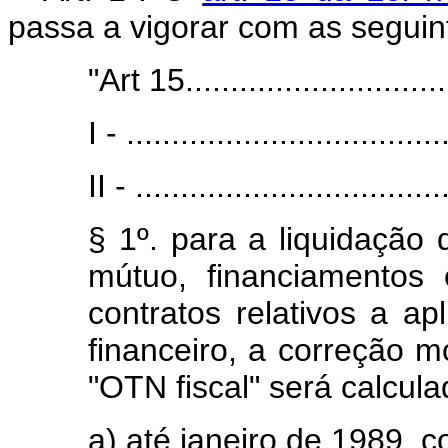
passa a vigorar com as seguin
"Art 15.............................
I - ...................................
II - ..................................
§ 1º. para a liquidação
mútuo, financiamentos
contratos relativos a ap
financeiro, a correção 
"OTN fiscal" será calcula
a) até janeiro de 1989, 