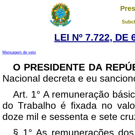
Pres
Subch
LEI Nº 7.722, DE
Mensagem de veto
O PRESIDENTE DA REPÚ
Nacional decreta e eu sanciono
Art. 1° A remuneração básic
do Trabalho é fixada no val
doze mil e sessenta e sete cru
§ 1° As remunerações dos 