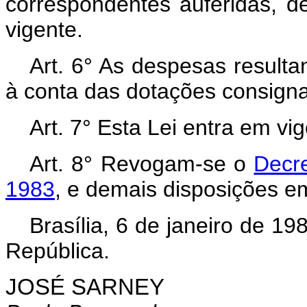
correspondentes auferidas, d
vigente.
Art. 6° As despesas resulta
à conta das dotações consign
Art. 7° Esta Lei entra em vi
Art.
8° Revogam-se o
Decre
1983
, e demais disposições em
Brasília, 6 de janeiro de 1
República.
JOSÉ SARNEY