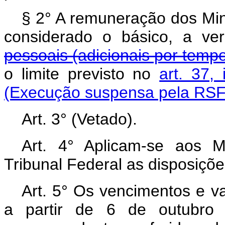
§ 2° A remuneração dos Min
considerado o básico, a ve
pessoais (adicionais por tempo
o limite previsto no
art. 37,
(Execução suspensa pela RSF 
Art. 3° (Vetado).
Art. 4° Aplicam-se aos 
Tribunal Federal as disposiçõe
Art. 5° Os vencimentos e va
a partir de 6 de outubro 