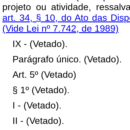
projeto ou atividade, ressalv
art. 34, § 10, do Ato das Disp
(Vide Lei nº 7.742, de 1989)
IX - (Vetado).
Parágrafo único. (Vetado).
Art. 5º (Vetado)
§ 1º (Vetado).
I - (Vetado).
II - (Vetado).