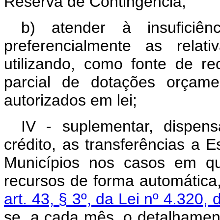
Reserva de Contingência;
b) atender à insuficiên
preferencialmente as relat
utilizando, como fonte de re
parcial de dotações orçamen
autorizados em lei;
IV - suplementar, dispen
crédito, as transferências a Es
Municípios nos casos em qu
recursos de forma automática,
art. 43, § 3º, da Lei nº 4.320
se, a cada mês, o detalhame