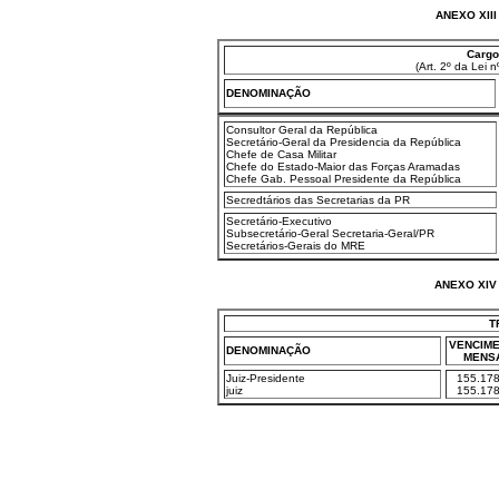
ANEXO XII
Cargo
(Art. 2º da Lei 
DENOMINAÇÃO
Consultor Geral da República
Secretário-Geral da Presidencia da República
Chefe de Casa Militar
Chefe do Estado-Maior das Forças Aramadas
Chefe Gab. Pessoal Presidente da República
Secredtários das Secretarias da PR
Secretário-Executivo
Subsecretário-Geral Secretaria-Geral/PR
Secretários-Gerais do MRE
ANEXO XIV
T
VENCIM
DENOMINAÇÃO
MENS
Juiz-Presidente
155.178
juiz
155.178