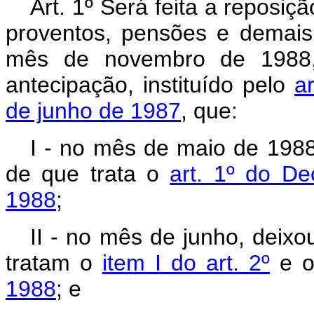
Art. 1º Será feita a reposiç
proventos, pensões e demai
mês de novembro de 1988, 
antecipação, instituído pelo
a
de junho de 1987
, que:
I - no mês de maio de 1988
de que trata o
art. 1º do De
1988
;
II - no mês de junho, deixo
tratam o
item I do art. 2º
e 
1988
; e