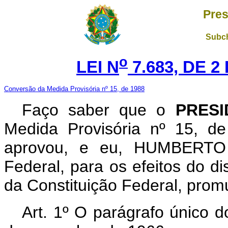
Pres
Subch
o
LEI N
7.683, DE 
Conversão da Medida Provisória nº 15, de 1988
Faço saber que o
PRESI
Medida Provisória nº 15, d
aprovou, e eu, HUMBERTO
Federal, para os efeitos do di
da Constituição Federal, promu
Art. 1º O parágrafo único d