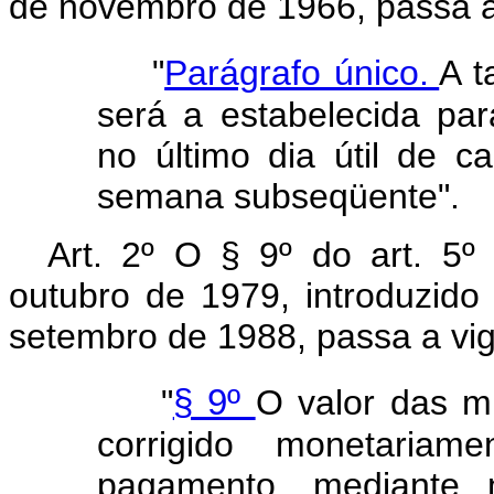
de novembro de 1966, passa a
"
Parágrafo único.
A t
será a estabelecida pa
no último dia útil de 
semana subseqüente".
Art. 2º O § 9º do art. 5º
outubro de 1979, introduzido 
setembro de 1988, passa a vig
"
§ 9º
O valor das mu
corrigido monetaria
pagamento, mediante mu