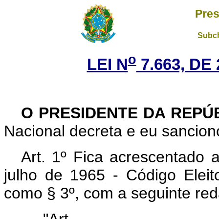
Pres
Subch
o
LEI N
7.663, DE
O PRESIDENTE DA REPÚ
Nacional decreta e eu sanciono
Art. 1º Fica acrescentado a
julho de 1965 - Código Elei
como § 3º, com a seguinte re
"Art.