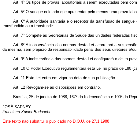
Art
. 4º Os tipos de provas laboratoriais a serem executadas bem como
Art
. 5º O sangue coletado que apresentar pelo menos uma prova labor
Art.
6º A autoridade sanitária e o receptor da transfusão de sangu
transfundido ou a transfundir.
Art.
7º Compete às Secretarias de Saúde das unidades federadas fis
Art.
8º A inobservância das normas desta Lei acarretará a suspensão 
da mesma, sem prejuízo da responsabilidade penal dos seus diretores e/ou
Art.
9º A inobservância das normas desta Lei configurará o delito pre
Art.
10 O Poder Executivo regulamentará esta Lei no prazo de 180 (cen
Art.
11 Esta Lei entra em vigor na data de sua publicação.
Art.
12 Revogam-se as disposições em contrário.
Brasília, 25 de janeiro de 1988; 167º da Independência e 100º da Repú
JOSÉ SARNEY
Francisco Xavier Beduschi
Este texto não substitui o publicado no D.O.U. de 27.1.1988