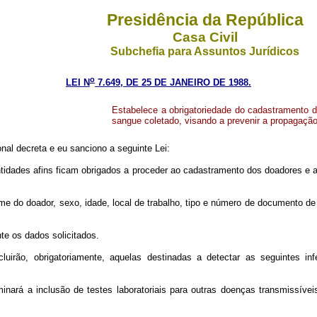
Presidência da República
Casa Civil
Subchefia para Assuntos Jurídicos
o
LEI N
7.649, DE 25 DE JANEIRO DE 1988.
Estabelece a obrigatoriedade do cadastramento 
sangue coletado, visando a prevenir a propagação
al decreta e eu sanciono a seguinte Lei:
tidades afins ficam obrigados a proceder ao cadastramento dos doadores e a 
ome do doador, sexo, idade, local de trabalho, tipo e número de documento de
te os dados solicitados.
ncluirão, obrigatoriamente, aquelas destinadas a detectar as seguintes 
rminará a inclusão de testes laboratoriais para outras doenças transmissí