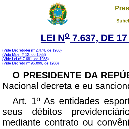
Pres
Subch
o
LEI N
7.637, DE 1
(Vide Decreto-lei nº 2.474, de 1988)
(Vide Mpv nº 12, de 1988)
(Vide Lei nº 7.681, de 1988)
(Vide Decreto nº 95.899, de 1988)
O
PRESIDENTE DA REPÚ
Nacional decreta e eu sanciono
Art. 1º As entidades esport
seus débitos previdenciári
mediante contrato ou convêni