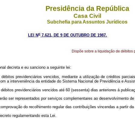
Presidência da República
Casa Civil
Subchefia para Assuntos Jurídicos
o
LEI N
7.621, DE 9 DE OUTUBRO DE 1987.
Dispõe sobre a liquidação de débitos p
l decreta e eu sanciono a seguinte lei:
us débitos previdenciários vencidos, mediante a utilização de créditos parcia
om a interveniência da entidade do Sistema Nacional de Previdência e Assis
débitos previdenciários vencidos até 60 (sessenta) dias anteriores à publicaç
ei deverão ser representados por serviços complementares ao desenvolviment
comprovação do recolhimento regular das contribuições vincendas a partir d
decreto regulamentando esta Lei.