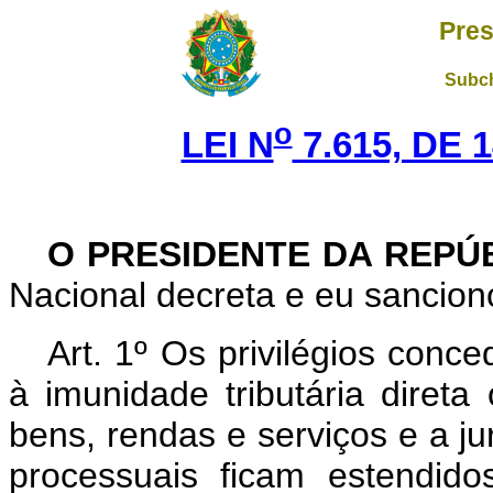
Pres
Subch
o
LEI N
7.615, DE 
O PRESIDENTE DA REPÚ
Nacional decreta e eu sanciono
Art.
1º Os privilégios conce
à imunidade tributária direta
bens, rendas e serviços e a ju
processuais ficam estendid