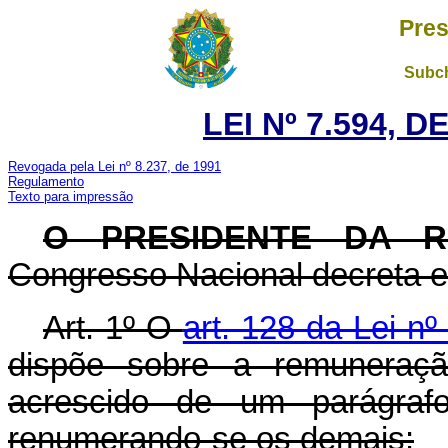
Pres
Subch
LEI Nº 7.594, D
Revogada pela Lei nº 8.237, de 1991
Regulamento
Texto para impressão
O
PRESIDENTE DA R
Congresso Nacional decreta e 
Art. 1º O
art. 128 da Lei n
dispõe sobre a remuneração
acrescido de um parágra
renumerando-se os demais: