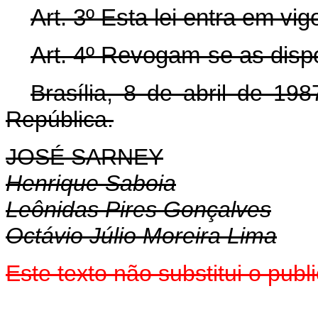
Art. 3º Esta lei entra em vi
Art. 4º Revogam-se as disp
Brasília, 8 de abril de 19
República.
JOSÉ SARNEY
Henrique Saboia
Leônidas Pires Gonçalves
Octávio Júlio Moreira Lima
Este texto não substitui o pub