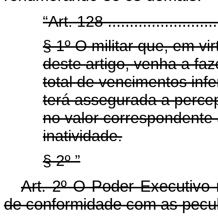
“Art. 128
.........................
§ 1º O militar que, em vi
deste artigo, venha a fa
total de vencimentos inf
terá assegurada a perc
no valor correspondente 
inatividade.
§ 2º ”
Art. 2º O Poder Executivo 
de conformidade com as pecul