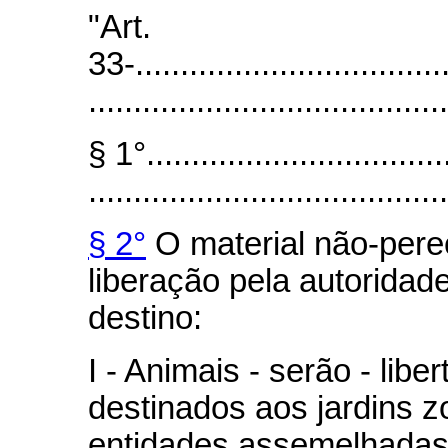
"Art.
33-...................................
........................................
§ 1°..................................
........................................
§ 2°
O material não-pere
liberação pela autoridad
destino:
I - Animais - serão - lib
destinados aos jardins z
entidades assemelhadas