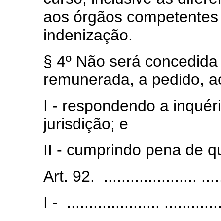
aos órgãos competentes d
indenização.
§ 4º Não será concedida 
remunerada, a pedido, ao 
I - respondendo a inquér
jurisdição; e
II - cumprindo pena de q
Art. 92. ..................... ......
I - ..................... .............