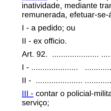
inatividade, mediante tra
remunerada, efetuar-se-
I - a pedido; ou
II - ex officio.
Art. 92. ..................... ......
I - ..................... ............
II - ..................... ............
III -
contar o policial-milit
serviço;