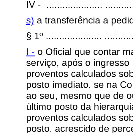
IV - ..................... ...........
s)
a transferência a pedid
§ 1º ..................... ...........
I -
o Oficial que contar ma
serviço, após o ingresso 
proventos calculados so
posto imediato, se na Cor
ao seu, mesmo que de o
último posto da hierarquia
proventos calculados sob
posto, acrescido de perc