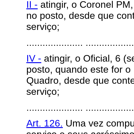
II -
atingir, o Coronel PM
no posto, desde que cont
serviço;
..................... ..................
IV -
atingir, o Oficial, 6 
posto, quando este for o 
Quadro, desde que conte 
serviço;
..................... ..................
Art. 126.
Uma vez comput