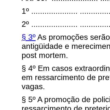
1º ..................... ..............
2º ..................... ..............
§ 3º
As promoções serão e
antigüidade e mereciment
post mortem.
§ 4º Em casos extraordi
em ressarcimento de pre
vagas.
§ 5º A promoção de policia
ressarcimento de preter