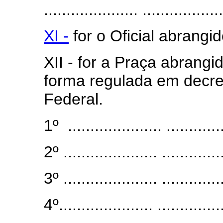
..................... ..................
XI -
for o Oficial abrangi
XII - for a Praça abrangi
forma regulada em decret
Federal.
1º ..................... .............
2º ..................... ..............
3º ..................... ..............
4º..................... ...............