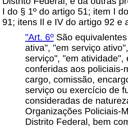
Distrito Federal, e dá outras pr
I do § 1º do artigo 51; item I do
91; itens Il e IV do artigo 92 e 
"Art. 6º
São equivalentes 
ativa", "em serviço ativo"
serviço", "em atividade", e
conferidas aos policiais
cargo, comissão, encarg
serviço ou exercício de fu
consideradas de natureza 
Organizações Policiais-Mil
Distrito Federal, bem c