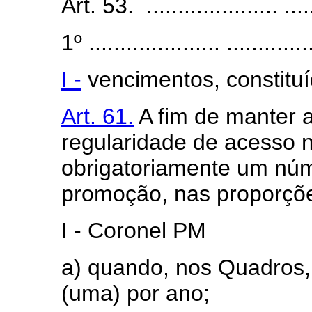
Art. 53. ..................... ......
1º ..................... ..............
I -
vencimentos, constituí
Art. 61.
A fim de manter a
regularidade de acesso 
obrigatoriamente um núm
promoção, nas proporçõe
I - Coronel PM
a) quando, nos Quadros, h
(uma) por ano;