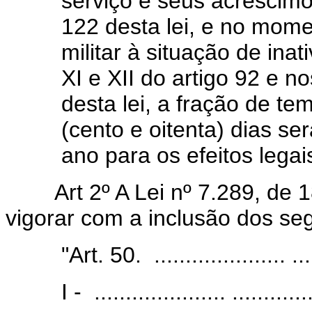
serviço e seus acréscimo
122 desta lei, e no mome
militar à situação de inativ
XI e XII do artigo 92 e nos
desta lei, a fração de te
(cento e oitenta) dias s
ano para os efeitos legai
Art 2º A Lei nº 7.289, de
vigorar com a inclusão dos seg
"Art. 50. ..................... .....
I - ..................... .............