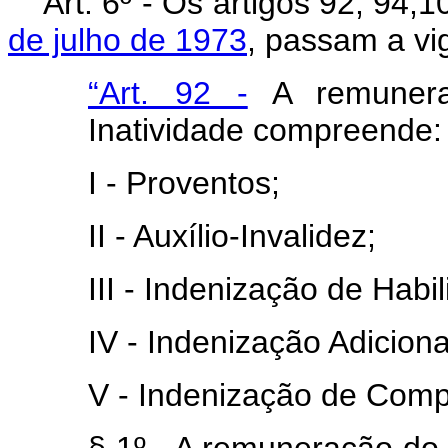
Art
. 6º - Os artigos 92, 94,
de julho de 1973
, passam a vi
“Art. 92 -
A remuneraç
Inatividade compreende:
I - Proventos;
II - Auxílio-Invalidez;
III - Indenização de Habi
IV - Indenização Adiciona
V - Indenização de Com