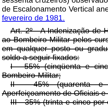
sessenta cruzeiros) observado
de Escalonamento Vertical an
fevereiro de 1981.
Art
. 2º - A Indenização de H
ao Bombeiro-Militar pelos cur
em qualquer posto ou gradu
soldo a seguir fixados:
I - 55% (cinqüenta e cin
Bombeiro-Militar;
II - 45% (quarenta e
Aperfeiçoamento de Oficiais e
III - 35% (trinta e cinco po