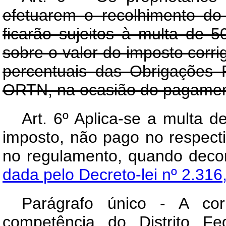
efetuarem o recolhimento do
ficarão sujeitos à multa de 5
sobre o valor do imposto corr
percentuais das Obrigações 
ORTN, na ocasião do pagamen
Art. 6º Aplica-se a multa 
imposto, não pago no respect
no regulamento, quando dec
dada pelo Decreto-lei nº 2.316
Parágrafo único - A cor
competência do Distrito Fe