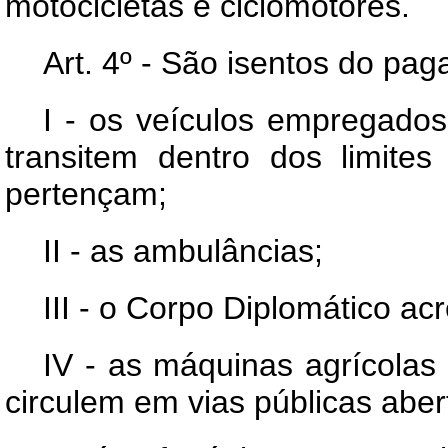
motocicletas e ciclomotores.
Art. 4º - São isentos do pa
I - os veículos empregados
transitem dentro dos limite
pertençam;
II - as ambulâncias;
III - o Corpo Diplomático ac
IV - as máquinas agrícolas
circulem em vias públicas aber