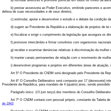
a) formular diretrizes e promover políticas em todos os níveis da adm
b) prestar assessoria ao Poder Executivo, emitindo pareceres e aco
defesa de suas necessidades e de seus direitos;
c) estimular, apoiar e desenvolver o estudo e o debate da condição d
d) sugerir ao Presidente da República a elaboração de projetos de lei
e) fiscalizar e exigir o cumprimento da legislação que assegura os dir
f) promover intercâmbio e firmar convênios com organismos nacionais 
g) receber e examinar denúncias relativas à discriminação da mulher
h) manter canais permanentes de relação com o movimento de mulhere
i) desenvolver programas e projetos em diferentes áreas de atuação, n
Art 5º O Presidente do CNDM será designado pelo Presidente da Rep
Art 6º O Conselho Deliberativo será composto por 17 (dezessete) inte
Presidente da República, para mandato de 4 (quatro) anos, sendo presidid
Parágrafo único. 1/3 (um terço) dos membros do Conselho Deliberativ
Art 7º O CNDM contará com pessoal próprio, constante da Tabela de 
de 1943
.