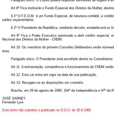
Parágrafo único. O CNDM poderá requisitar servidores de órgãos e en
Art 8º Fica instituído o Fundo Especial dos Direitos da Mulher, desti
§ 1º O F.E.D.M. é um Fundo Especial, de natureza contábil, a crédit
saldos orçamentários.
§ 2º O Presidente da República, mediante decreto, estabelecerá os li
Art 9º Fica o Poder Executivo autorizado a abrir crédito especial,
Nacional dos Direitos da Mulher - CNDM.
Art 10. Os membros do primeiro Conselho Deliberativo serão nomeados
anos.
Parágrafo único. O Presidente será escolhido dentre os Conselheiros
Art 11. A estruturação, competência e funcionamento do CNDM serão 
Art 12. Esta Lei entra em vigor na data de sua publicação.
Art 13. Revogam-se as disposições em contrário.
Brasília, em 29 de agosto de 1985; 164º da Independência e 97º da R
JOSÉ SARNEY
Fernando Lyra
Este texto não substitui o publicado no D.O.U. de 30.8.1985