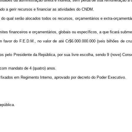
tidades da administração direta e indireta, sem perda de sua remuneração a 
nado a gerir recursos e financiar as atividades do CNDM.
o do qual serão alocados todos os recursos, orçamentários e extra-orçamentá
mites financeiros e orçamentários, globais ou específicos, a que ficará sub
 em favor do F.E.D.M., no valor de até Cr$6.000.000.000 (seis bilhões de c
 pelo Presidente da República, por sua livre escolha, sendo 9 (nove) Consel
 com mandato de 4 (quatro) anos.
fixados em Regimento Interno, aprovado por decreto do Poder Executivo.
epública.