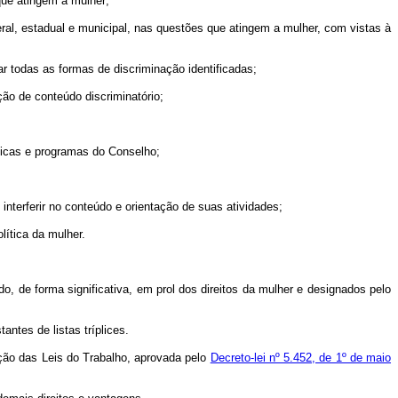
 que atingem a mulher;
al, estadual e municipal, nas questões que atingem a mulher, com vistas à
r todas as formas de discriminação identificadas;
ção de conteúdo discriminatório;
íticas e programas do Conselho;
terferir no conteúdo e orientação de suas atividades;
lítica da mulher.
o, de forma significativa, em prol dos direitos da mulher e designados pelo
ntes de listas tríplices.
ção das Leis do Trabalho, aprovada pelo
Decreto-lei nº 5.452, de 1º de maio