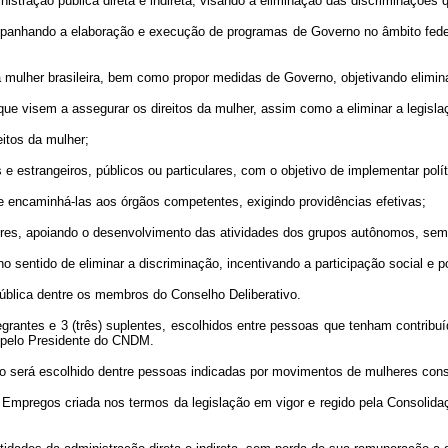
inistração pública direta e indireta, visando à eliminação das discriminações
mpanhando a elaboração e execução de programas de Governo no âmbito feder
a mulher brasileira, bem como propor medidas de Governo, objetivando elimina
 que visem a assegurar os direitos da mulher, assim como a eliminar a legisla
eitos da mulher;
e estrangeiros, públicos ou particulares, com o objetivo de implementar pol
 e encaminhá-las aos órgãos competentes, exigindo providências efetivas;
s, apoiando o desenvolvimento das atividades dos grupos autônomos, sem in
o sentido de eliminar a discriminação, incentivando a participação social e po
ública dentre os membros do Conselho Deliberativo.
grantes e 3 (três) suplentes, escolhidos entre pessoas que tenham contribuíd
o pelo Presidente do CNDM.
o será escolhido dentre pessoas indicadas por movimentos de mulheres consta
Empregos criada nos termos da legislação em vigor e regido pela Consolida