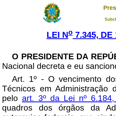
Pres
Subch
o
LEI N
7.345, DE
O PRESIDENTE DA REPÚ
Nacional decreta e eu sanciono
Art
. 1º - O vencimento do
Técnicos em Administração d
pelo
art. 3º da Lei nº 6.18
quadros dos órgãos da Adm