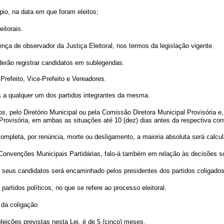
ípio, na data em que foram eleitos;
itorais.
nça de observador da Justiça Eleitoral, nos termos da legislação vigente.
poderão registrar candidatos em sublegendas.
refeito, Vice-Prefeito e Vereadores.
os a qualquer um dos partidos integrantes da mesma.
tos, pelo Diretório Municipal ou pela Comissão Diretora Municipal Provisória 
Provisória, em ambas as situações até 10 (dez) dias antes da respectiva conv
completa, por renúncia, morte ou desligamento, a maioria absoluta será ca
 Convenções Municipais Partidárias, falo-á também em relação às decisões s
 de seus candidatos será encaminhado pelos presidentes dos partidos coligados
artidos políticos, no que se refere ao processo eleitoral.
 da coligação.
 eleições previstas nesta Lei, é de 5 (cinco) meses.