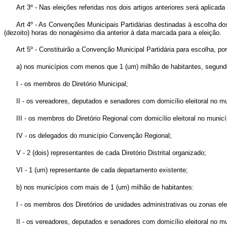
Art 3º - Nas eleições referidas nos dois artigos anteriores será aplicada
Art 4º - As Convenções Municipais Partidárias destinadas à escolha dos 
(dezoito) horas do nonagésimo dia anterior à data marcada para a eleição.
Art 5º - Constituirão a Convenção Municipal Partidária para escolha, por
a) nos municípios com menos que 1 (um) milhão de habitantes, segund
I - os membros do Diretório Municipal;
II - os vereadores, deputados e senadores com domicílio eleitoral no mu
III - os membros do Diretório Regional com domicílio eleitoral no munic
IV - os delegados do município Convenção Regional;
V - 2 (dois) representantes de cada Diretório Distrital organizado;
VI - 1 (um) representante de cada departamento existente;
b) nos municípios com mais de 1 (um) milhão de habitantes:
I - os membros dos Diretórios de unidades administrativas ou zonas elei
II - os vereadores, deputados e senadores com domicílio eleitoral no mu