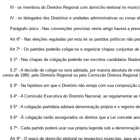
III - os membros do Diretório Regional com domicílio eleitoral no munic
IV - os delegados dos Diretórios e unidades administrativas ou zonas ele
Parágrafo único - Nas convenções previstas neste artigo haverá a prese
Art 6º - Nas eleições reguladas por esta lei os partidos políticos não 
Art 7º - Os partidos poderão coligar-se e organizar chapas conjuntas de P
§ 1º - Nas chapas de coligação poderão ser inscritos candidatos filiad
§ 2º - A decisão de coligar-se será adotada, por maioria absoluta de vo
censo de 1980, pelo Diretório Regional ou pela Comissão Diretora Regional 
§ 3º - Na hipótese em que o Diretório não esteja com sua composição 
§ 4º - A Comissão Executiva do Diretório Nacional, ao regulamentar as
§ 5º - A coligação partidária adotará denominação própria e o registro
§ 6º - À coligação serão assegurados os direitos que a Lei concede aos p
§ 7º - Cada partido poderá usar sua própria legenda sob a denominação
Art 8º - O prazo de domicílio eleitoral no respectivo município, para as