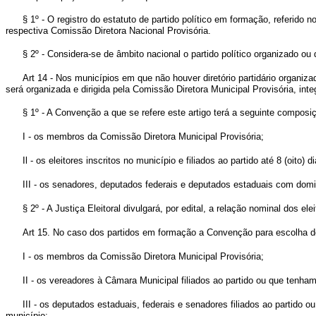
§ 1º - O registro do estatuto de partido político em formação, referido 
respectiva Comissão Diretora Nacional Provisória.
§ 2º - Considera-se de âmbito nacional o partido político organizado o
Art 14 - Nos municípios em que não houver diretório partidário organiz
será organizada e dirigida pela Comissão Diretora Municipal Provisória, i
§ 1º - A Convenção a que se refere este artigo terá a seguinte composi
I - os membros da Comissão Diretora Municipal Provisória;
Il - os eleitores inscritos no município e filiados ao partido até 8 (oito
III - os senadores, deputados federais e deputados estaduais com domicíl
§ 2º - A Justiça Eleitoral divulgará, por edital, a relação nominal dos el
Art 15. No caso dos partidos em formação a Convenção para escolha de 
I - os membros da Comissão Diretora Municipal Provisória;
II - os vereadores à Câmara Municipal filiados ao partido ou que tenh
III - os deputados estaduais, federais e senadores filiados ao partido
município;