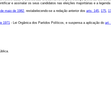
dentificar e assinalar os seus candidatos nas eleições majoritárias e a legend
5 de maio de 1982,
restabelecendo-se a redação anterior dos
arts. 145
,
175
,
1
 de 1971
- Lei Orgânica dos Partidos Políticos, e suspensa a aplicação do
art.
blica.