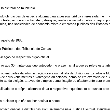
o eleitoral no município.
ando obrigações de espécie alguma para a pessoa jurídica interessada, nem ne
tratar, exonerar ou transferir, designar, readaptar servidor público, regido 
rquias, nas sociedades de economia mista e empresas públicas dos Estados 
 agosto de 1985;
o Público e dos Tribunais de Contas.
cação no respectivo órgão oficial.
ativo aos 30 (trinta) dias que antecedem o prazo inicial a que se refere este ar
s ou entidades da administração direta ou indireta da União, dos Estados e
ção de seus vencimentos e vantagens ou salários, como se em exercício de s
guinte ao da eleição, através de simples comunicação de afastamento para pro
malidade de o próprio alistando datar o respectivo requerimento e, quando este
a o eleitor que não souber assinar o nome.
 confeccionadas e distribuídas exclusivamente pela Justiça Eleitoral, atender