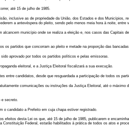
correr, até 15 de julho de 1985.
isão, inclusive as de propriedade da União, dos Estados e dos Municípios, rese
ederem a antevéspera do pleito, sendo pelo menos meia hora à noite, entre vi
som alcancem município onde se realiza a eleição e, nos casos das Capitais
 todos os partidos que concorram ao pleito e metade na proporção das bancad
ha sido aprovado por todos os partidos políticos e pelas emissoras.
ropaganda eleitoral, e a Justiça Eleitoral fiscalizará a sua execução.
ates entre candidatos, desde que resguardada a participação de todos os part
ratuitamente comunicações ou instruções da Justiça Eleitoral, até o máximo de
o e secreto.
m o candidato a Prefeito em cuja chapa estiver registrado.
feitos desta Lei os que, até 15 de julho de 1985, publicarem e encaminhare
a Constituição Federal, estarão habilitados à prática de todos os atos e pro