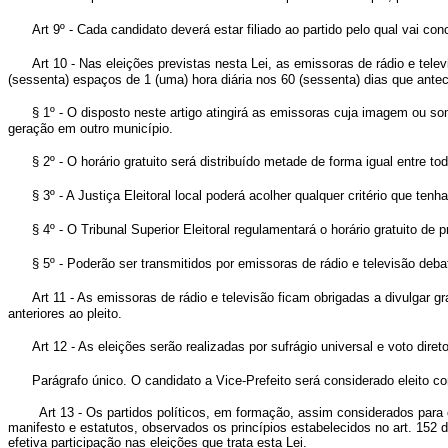
Art 9º - Cada candidato deverá estar filiado ao partido pelo qual vai con
Art 10 - Nas eleições previstas nesta Lei, as emissoras de rádio e telev
(sessenta) espaços de 1 (uma) hora diária nos 60 (sessenta) dias que antec
§ 1º - O disposto neste artigo atingirá as emissoras cuja imagem ou 
geração em outro município.
§ 2º - O horário gratuito será distribuído metade de forma igual entre
§ 3º - A Justiça Eleitoral local poderá acolher qualquer critério que ten
§ 4º - O Tribunal Superior Eleitoral regulamentará o horário gratuito de p
§ 5º - Poderão ser transmitidos por emissoras de rádio e televisão deb
Art 11 - As emissoras de rádio e televisão ficam obrigadas a divulgar g
anteriores ao pleito.
Art 12 - As eleições serão realizadas por sufrágio universal e voto diret
Parágrafo único. O candidato a Vice-Prefeito será considerado eleito co
Art 13 - Os partidos políticos, em formação, assim considerados para os e
manifesto e estatutos, observados os princípios estabelecidos no art. 152 d
efetiva participação nas eleições que trata esta Lei.