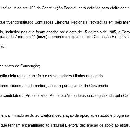
no inciso IV do art. 152 da Constituição Federal, será deferido para efeito da
u que tiver constituído Comissões Diretoras Regionais Provisórias em pelo men
ado, inclusive nos que foram criados até a data de 15 de maio de 1985, a Con
ntegrada de 7 (sete) a 11 (onze) membros designados pela Comissão Executiva 
ção:
) dias antes da Convenção;
io eleitoral no município e os vereadores filiados ao partido.
eitores filiados a cada partido, aptos a participarem da Convenção.
candidatos a Prefeito, Vice-Prefeito e Vereadores será organizada pela Comi
am encaminhado ao Juízo Eleitoral declaração de apoio ao estatuto e programa
 ou que tenham encaminhado ao Tribunal Eleitoral declaração de apoio ao estat