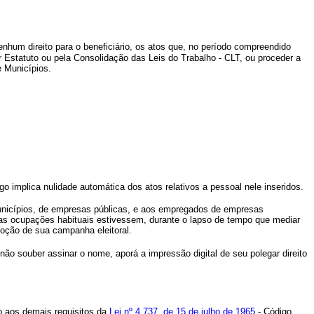
nhum direito para o beneficiário, os atos que, no período compreendido
por Estatuto ou pela Consolidação das Leis do Trabalho - CLT, ou proceder a
e Municípios.
tigo implica nulidade automática dos atos relativos a pessoal nele inseridos.
 Municípios, de empresas públicas, e aos empregados de empresas
uas ocupações habituais estivessem, durante o lapso de tempo que mediar
moção de sua campanha eleitoral.
 não souber assinar o nome, aporá a impressão digital de seu polegar direito
ão aos demais requisitos da
Lei nº 4.737, de 15 de julho de 1965
- Código