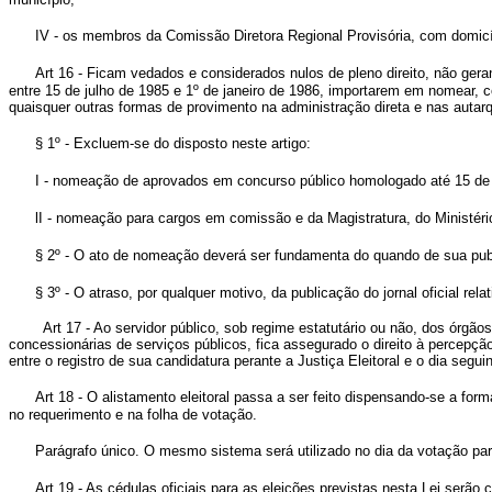
IV - os membros da Comissão Diretora Regional Provisória, com domicíli
Art 16 - Ficam vedados e considerados nulos de pleno direito, não ger
entre 15 de julho de 1985 e 1º de janeiro de 1986, importarem em nomear, con
quaisquer outras formas de provimento na administração direta e nas auta
§ 1º - Excluem-se do disposto neste artigo:
I - nomeação de aprovados em concurso público homologado até 15 de
lI - nomeação para cargos em comissão e da Magistratura, do Ministéri
§ 2º - O ato de nomeação deverá ser fundamenta do quando de sua publi
§ 3º - O atraso, por qualquer motivo, da publicação do jornal oficial rel
Art 17 - Ao servidor público, sob regime estatutário ou não, dos órgão
concessionárias de serviços públicos, fica assegurado o direito à percep
entre o registro de sua candidatura perante a Justiça Eleitoral e o dia se
Art 18 - O alistamento eleitoral passa a ser feito dispensando-se a for
no requerimento e na folha de votação.
Parágrafo único. O mesmo sistema será utilizado no dia da votação par
Art 19 - As cédulas oficiais para as eleições previstas nesta Lei serão