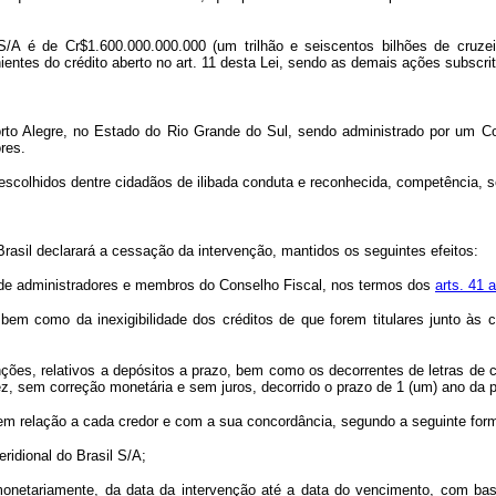
 S/A é de Cr$1.600.000.000.000 (um trilhão e seiscentos bilhões de cruzei
ntes do crédito aberto no art. 11 desta Lei, sendo as demais ações subscrita
orto Alegre, no Estado do Rio Grande do Sul, sendo administrado por um C
res.
escolhidos dentre cidadãos de ilibada conduta e reconhecida, competência, 
rasil declarará a cessação da intervenção, mantidos os seguintes efeitos:
e de administradores e membros do Conselho Fiscal, nos termos dos
arts. 41 
 bem como da inexigibilidade dos créditos de que forem titulares junto às
nções, relativos a depósitos a prazo, bem como os decorrentes de letras de 
z, sem correção monetária e sem juros, decorrido o prazo de 1 (um) ano da 
s, em relação a cada credor e com a sua concordância, segundo a seguinte form
ridional do Brasil S/A;
s monetariamente, da data da intervenção até a data do vencimento, com b