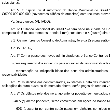
subsidiarias.
Art. 5º O capital inicial autorizado do Banco Meridional do Brasil
Cr$900.000.000.000 (novecentos bilhões de cruzeiros) com recursos provenie
Parágrafo único. (VETADO).
Art. 6º O Banco Meridional do Brasil S/A terá sede na cidade de P
composta de 5 (cinco) membros, sendo 1 (um) presidente e 4 (quatro) direto
§ 1º Os membros do Conselho de Administração e da Diretoria serão 
§ 2º (VETADO).
Art. 7º Com a posse dos novos administradores, o Banco Central do B
I - prosseguimento dos inquéritos para apuração da responsabilidad
Il - manutenção da indisponibilidade dos bens dos administradores,
responsabilidades.
Art. 8º Os débitos dos conglomerados, existentes à data das interve
aplicações de curto prazo ou de mercado aberto, serão pagos de uma só ve
Art. 9º Os débitos referidos no artigo anterior poderão ser liquidado
I - 40% (quarenta por cento) serão convertidos em ações do Banco Me
II - 60% (sessenta por cento) serão pagos em dinheiro, corrigido