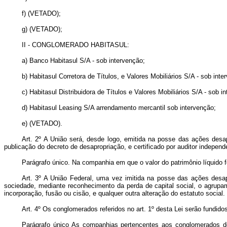
f) (VETADO);
g) (VETADO);
II - CONGLOMERADO HABITASUL:
a) Banco Habitasul S/A - sob intervenção;
b) Habitasul Corretora de Títulos, e Valores Mobiliários S/A - sob inte
c) Habitasul Distribuidora de Títulos e Valores Mobiliários S/A - sob i
d) Habitasul Leasing S/A arrendamento mercantil sob intervenção;
e) (VETADO).
Art. 2º A União será, desde logo, emitida na posse das ações desa
publicação do decreto de desapropriação, e certificado por auditor indepen
Parágrafo único. Na companhia em que o valor do patrimônio líquido fo
Art. 3º A União Federal, uma vez imitida na posse das ações desapr
sociedade, mediante reconhecimento da perda de capital social, o agrupam
incorporação, fusão ou cisão, e qualquer outra alteração do estatuto social.
Art. 4º Os conglomerados referidos no art. 1º desta Lei serão fu
Parágrafo único As companhias pertencentes aos conglomerados de 