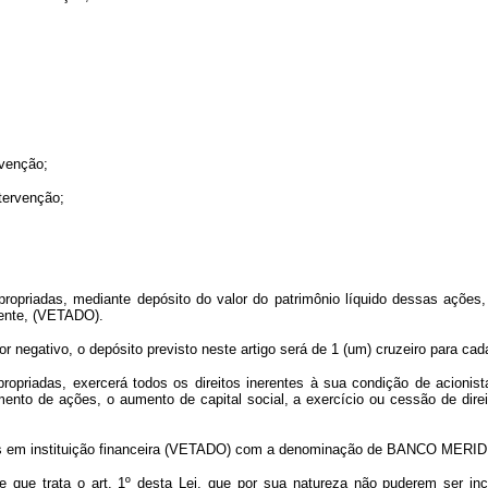
rvenção;
ntervenção;
propriadas, mediante depósito do valor do patrimônio líquido dessas ações
dente, (VETADO).
r negativo, o depósito previsto neste artigo será de 1 (um) cruzeiro para ca
opriadas, exercerá todos os direitos inerentes à sua condição de acionist
ento de ações, o aumento de capital social, a exercício ou cessão de direi
ndidos em instituição financeira (VETADO) com a denominação de BANCO ME
que trata o art. 1º desta Lei, que por sua natureza não puderem ser inc