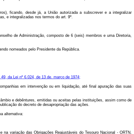
ros), ficando, desde já, a União autorizada a subscrever e a integralizar
s, e integralizadas nos termos do art. 9º.
onselho de Administração, composto de 6 (seis) membros e uma Diretoria,
sendo nomeados pelo Presidente da República.
a 49, da Lei nº 6.024, de 13 de. março de 1974;
 companhias em intervenção ou em liquidação, até final apuração das suas
câmbio e debêntures, emitidas ou aceitas pelas instituições, assim como de
publicação do decreto de desapropriação das ações.
a alternativa:
ase na variação das Obrigações Reajustáveis do Tesouro Nacional - ORTN,