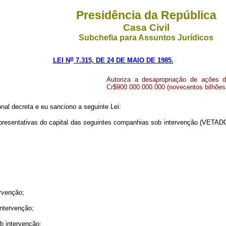
Presidência da República
Casa Civil
Subchefia para Assuntos Jurídicos
o
LEI N
7.315, DE 24 DE MAIO DE 1985.
Autoriza a desapropriação de ações 
Cr$900.000.000.000 (novecentos bilhões 
al decreta e eu sanciono a seguinte Lei:
epresentativas do capital das seguintes companhias sob intervenção (VETADO
ervenção;
intervenção;
ob intervenção;