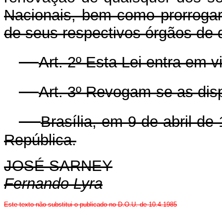
Nacionais, bem como prorrogar
de seus respectivos órgãos de 
Art. 2º Esta Lei entra em 
Art. 3º Revogam-se as dis
Brasília, em 9 de abril d
República.
JOSÉ SARNEY
Fernando Lyra
Este texto não substitui o publicado no D.O.U. de 10.4.1985