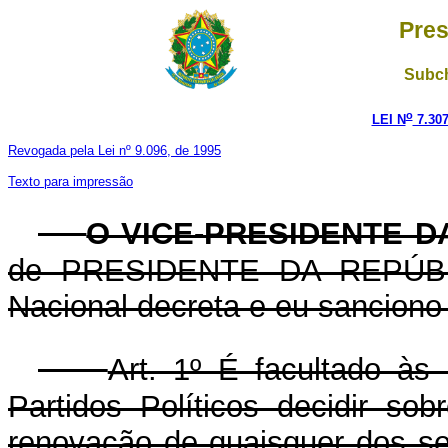
Pres
Subch
o
LEI N
7.307
Revogada pela Lei nº 9.096, de 1995
Texto para impressão
O VICE-PRESIDENTE D
de PRESIDENTE DA REPÚBLI
Nacional decreta e eu sanciono 
Art. 1º É facultado às
Partidos Políticos decidir so
renovação de quaisquer dos seu