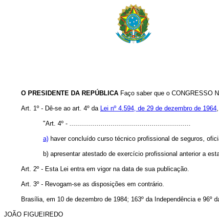
O PRESIDENTE DA REPÚBLICA
Faço saber que o CONGRESSO NAC
Art. 1º - Dê-se ao art. 4º da
Lei nº 4.594, de 29 de dezembro de 1964
"Art. 4º - ..............................................................
a)
haver concluído curso técnico profissional de seguros, ofic
b) apresentar atestado de exercício profissional anterior a e
Art. 2º - Esta Lei entra em vigor na data de sua publicação.
Art. 3º - Revogam-se as disposições em contrário.
Brasília, em 10 de dezembro de 1984; 163º da Independência e 96º d
JOÃO FIGUEIREDO