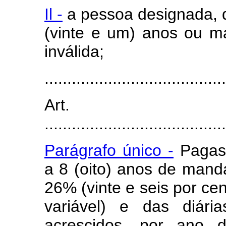
Il -
a pessoa designada, 
(vinte e um) anos ou m
inválida;
........................................
Art.
........................................
Parágrafo único -
Pagas 
a 8 (oito) anos de mand
26% (vinte e seis por cen
variável) e das diári
acrescidos, por ano 