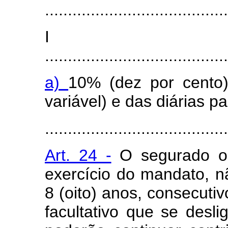
........................................
I
........................................
a)
10% (dez por cento)
variável) e das diárias 
........................................
Art. 24 -
O segurado ob
exercício do mandato, n
8 (oito) anos, consecuti
facultativo que se desl