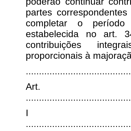
poderão continuar cont
partes correspondentes
completar o períod
estabelecida no art. 
contribuições integ
proporcionais à majoraçã
........................................
Art.
........................................
I
........................................