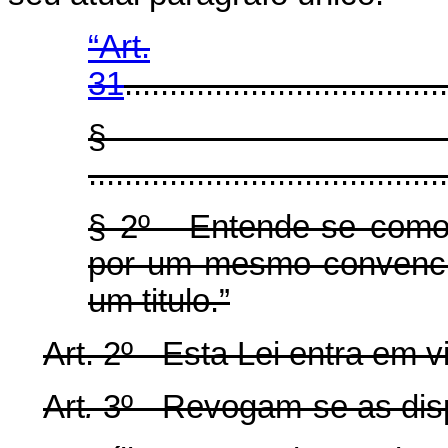
“Art.
31
....................................
§ 
........................................
§ 2º - Entende-se como
por um mesmo convenci
um titulo.”
Art. 2º - Esta Lei entra em 
Art
.
3º - Revogam-se as dis