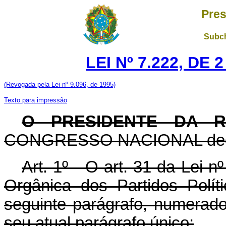
Pres
Subch
LEI Nº 7.222, DE
(Revogada pela Lei nº 9.096, de 1995)
Texto para impressão
O PRESIDENTE DA 
CONGRESSO NACIONAL decreta
Art. 1º - O art. 31 da Lei n
Orgânica dos Partidos Polít
seguinte parágrafo, numerado
seu atual parágrafo único: