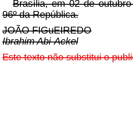
Brasília, em 02 de outubr
96º da República.
JOÃO FIGuEIREDO
Ibrahim Abi-Ackel
Este texto não substitui o pub