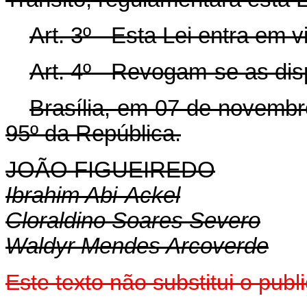
Art. 3º - Esta Lei entra em 
Art. 4º - Revogam-se as dis
Brasília, em 07 de novembr
95º da República.
JOÃO FIGUEIREDO
Ibrahim Abi-Ackel
Cloraldino Soares Severo
Waldyr Mendes Arcoverde
Este texto não substitui o pub