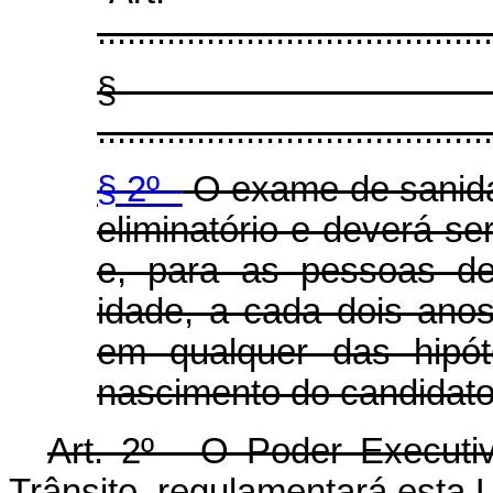
........................................
§ 
........................................
§ 2º -
O exame de sanidad
eliminatório e deverá s
e, para as pessoas d
idade, a cada dois anos
em qualquer das hipó
nascimento do candidato
Art. 2º - O Poder Executi
Trânsito, regulamentará esta 