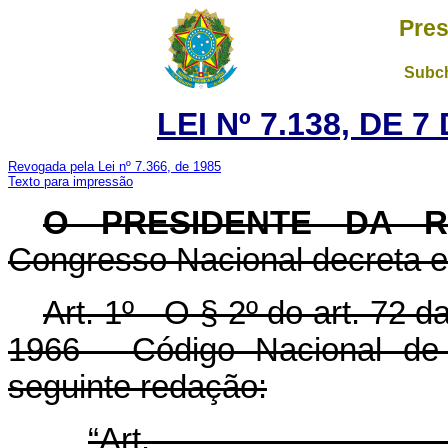
Pres
Subch
LEI Nº 7.138, DE 
Revogada pela Lei nº 7.366, de 1985
Texto para impressão
O PRESIDENTE DA R
Congresso Nacional decreta e 
Art. 1º - O § 2º do art. 72 
1966 - Código Nacional de 
seguinte redação:
“Art