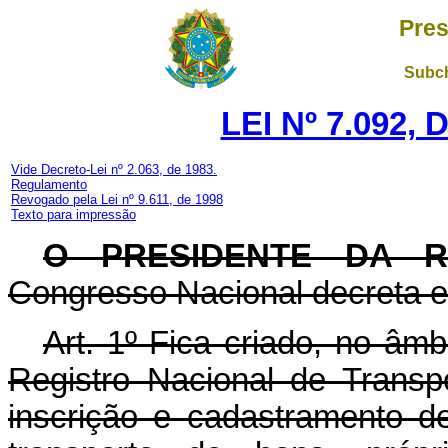
Pres
Subch
LEI Nº 7.092,
Vide Decreto-Lei nº 2.063, de 1983
.
Regulamento
Revogado pela Lei nº 9.611, de 1998
Texto para impressão
O PRESIDENTE DA R
Congresso Nacional decreta e 
Art
. 1º Fica criado, no âmb
Registro Nacional de Transp
inscrição e cadastramento d