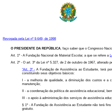
Revogada pela Lei nº 9.649, de 1998
O PRESIDENTE DA REPÚBLICA
, faço saber que o Congresso Nacio
Art. 1º - A Fundação Nacional de Material Escolar, a que se refere a
L
Art. 2º - O art. 3º da Lei nº 5.327, de 2 de outubro de 1967, alterado
“Art. 3º -
A Fundação de Assistência ao Estudante, terá por 
constituindo seus objetivos básicos:
I - a melhoria de qualidade, a diminuição dos custos e a 
manutenção;
II - a coordenação da política de assistência educacional, b
III - o apoio à administração dos serviços de assistência edu
§ 1º - A Fundação de Assistência ao Estudante não terá fins l
gratuito.