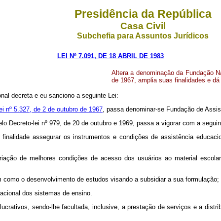
Presidência da República
Casa Civil
Subchefia para Assuntos Jurídicos
LEI Nº 7.091, DE 18 ABRIL DE 1983
Altera a denominação da Fundação Naci
de 1967, amplia suas finalidades e dá
nal decreta e eu sanciono a seguinte Lei:
ei nº 5.327, de 2 de outubro de 1967
, passa denominar-se Fundação de Assist
 pelo Decreto-lei nº 979, de 20 de outubro e 1969, passa a vigorar com a segui
finalidade assegurar os instrumentos e condições de assistência educacio
criação de melhores condições de acesso dos usuários ao material escolar
em como o desenvolvimento de estudos visando a subsidiar a sua formulação;
cacional dos sistemas de ensino.
ucrativos, sendo-lhe facultada, inclusive, a prestação de serviços e a distrib