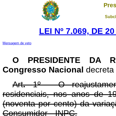
Pres
Subch
LEI Nº 7.069, DE 
Mensagem de veto
O PRESIDENTE DA R
Congresso Nacional
decreta 
Art
.
1º - O reajustame
residenciais, nos anos de 
(noventa por cento) da varia
Consumidor - INPC.