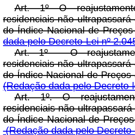
Art. 1º O reajustamen
residenciais não ultrapassará
do Índice Nacional de Preç
dada pelo Decreto-Lei nº 2.04
Art. 1º - O reajustame
residenciais não ultrapassará
do Índice Nacional de Preço
(Redação dada pelo Decreto-le
Art. 1º. O reajustame
residenciais não ultrapassará
do Índice Nacional de Preç
(Redação dada pelo Decreto-l