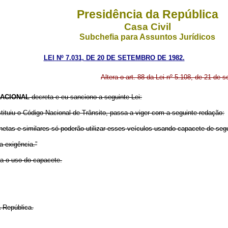
Presidência da República
Casa Civil
Subchefia para Assuntos Jurídicos
LEI Nº 7.031, DE 20 DE SETEMBRO DE 1982.
Altera o art. 88 da Lei nº 5.108, de 21 de 
ACIONAL
decreta e eu sanciono a seguinte Lei:
nstituiu o Código Nacional de Trânsito, passa a viger com a seguinte redação:
etas e similares só poderão utilizar esses veículos usando capacete de seg
a exigência.”
ra o uso do capacete.
 República.