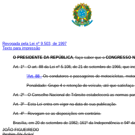
Revogada pela Lei nº 9.503, de 1997
Texto para impressão
O PRESIDENTE DA REPÚBLICA
, faço saber que o
CONGRESSO N
Art. 1º - O art. 88 da Lei nº 5.108, de 21 de setembro de 1966, que i
“Art. 88 -
Os condutores e passageiros de motocicletas, moton
Penalidade: Grupo 4 e retenção do veículo, até que satisfaça 
Art. 2º - O Conselho Nacional de Trânsito estabelecerá as normas pa
Art. 3º - Esta Lei entra em vigor na data de sua publicação.
Art. 4º - Revogam-se as disposições em contrário.
Brasília, em 20 de setembro de 1982; 161º da Independência e 94º da
JOÃO FIGUEIREDO
Ibrahim Abi-Ackel