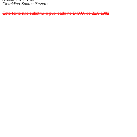
Cloraldino Soares Severo
Este texto não substitui o publicado no D.O.U. de 21.9.1982