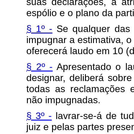
suas declarações, a at
espólio e o plano da parti
§ 1º -
Se qualquer das p
impugnar a estimativa, o
oferecerá laudo em 10 (d
§ 2º -
Apresentado o lau
designar, deliberá sobre
todas as reclamações 
não impugnadas.
§ 3º -
lavrar-se-á de tu
juiz e pelas partes prese