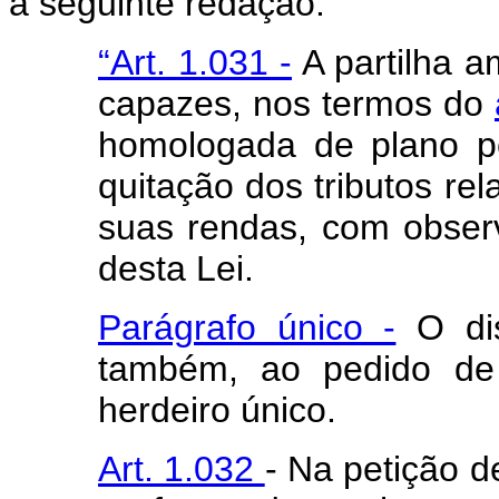
a seguinte redação:
“Art. 1.031 -
A partilha a
capazes, nos termos do
homologada de plano pe
quitação dos tributos rel
suas rendas, com observ
desta Lei.
Parágrafo único -
O dis
também, ao pedido de 
herdeiro único.
Art. 1.032
- Na petição d