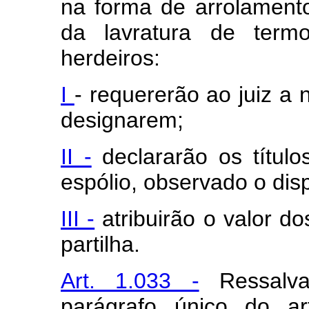
na forma de arrolament
da lavratura de term
herdeiros:
I
- requererão ao juiz a
designarem;
II -
declararão os títul
espólio, observado o disp
III -
atribuirão o valor do
partilha.
Art. 1.033 -
Ressalva
parágrafo único do ar