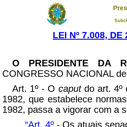
Pres
Subch
LEI Nº 7.008, D
O PRESIDENTE DA R
CONGRESSO NACIONAL decreta
Art. 1º - O
caput
do art. 4º 
1982, que estabelece normas
1982, passa a vigorar com a s
“Art. 4º -
Os atuais senad