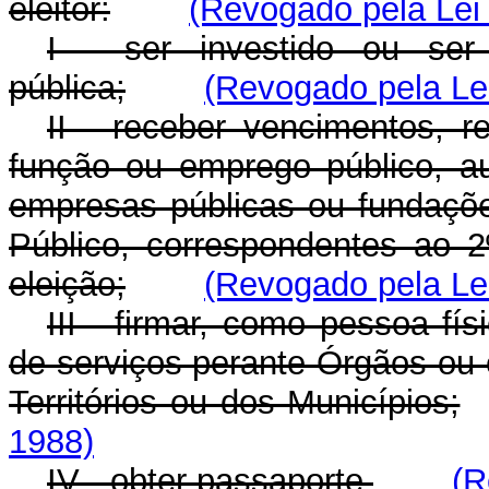
eleitor:
(Revogado pela Lei 
I - ser investido ou se
pública;
(Revogado pela Lei
II - receber vencimentos, r
função ou emprego público, a
empresas públicas ou fundaçõe
Público, correspondentes ao 
eleição;
(Revogado pela Lei
III - firmar, como pessoa fí
de serviços perante Órgãos ou 
Territórios ou dos Municípios;
1988)
IV - obter passaporte.
(R