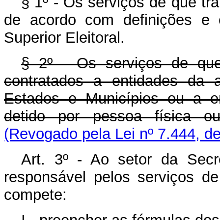
§ 1º - Os serviços de que tr
de acordo com definições e e
Superior Eleitoral.
§ 2º - Os serviços de que
contratados a entidades da a
Estados e Municípios ou a em
detido por pessoa física ou 
(Revogado pela Lei nº 7.444, d
Art. 3º - Ao setor da Secre
responsável pelos serviços d
compete: