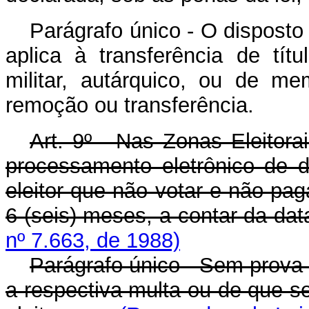
Parágrafo único - O disposto n
aplica à transferência de títul
militar, autárquico, ou de m
remoção ou transferência.
Art. 9º - Nas Zonas Eleitora
processamento eletrônico de d
eleitor que não votar e não pag
6 (seis) meses, a contar da dat
nº 7.663, de 1988)
Parágrafo único - Sem prova 
a respectiva multa ou de que se