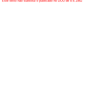
Este texto não substitui o publicado no DOU de 8.6.1982