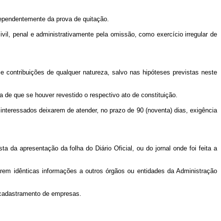
ndependentemente da prova de quitação.
ivil, penal e administrativamente pela omissão, como exercício irregular de
 e contribuições de qualquer natureza, salvo nas hipóteses previstas neste
a de que se houver revestido o respectivo ato de constituição.
nteressados deixarem de atender, no prazo de 90 (noventa) dias, exigência
ta da apresentação da folha do Diário Oficial, ou do jornal onde foi feita a
arem idênticas informações a outros órgãos ou entidades da Administração
e cadastramento de empresas.