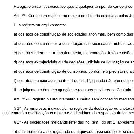
Parágrafo único - A sociedade que, a qualquer tempo, deixar de preenc
Art. 2º - Continuam sujeitos ao regime de decisão colegiada pelas Ju
I - o registro ou arquivamento:
a) dos atos de constituição de sociedades anônimas, bem como das a
b) dos atos concernentes à constituição das sociedades mútuas, às 
c) dos atos referentes à transformação, incorporação, fusão e cisão
d) dos atos extrajudiciais ou de decisões judiciais de liquidação de 
e) dos atos de constituição de consórcios, conforme o previsto no ar
f) dos atos mencionados no item I do art. 1º, quando não preenchidos
II - o julgamento das impugnações e recursos previstos no Capítulo I
Art. 3º - O registro ou arquivamento sumário será concedido mediant
§ 1º - As empresas individuais, no registro da declaração ou anotaçã
qual conterá a qualificação completa e a identidade do respectivo titular, 
§ 2º - As sociedades mercantis referidas no item I do art.1º apresen
a) o instrumento a ser registrado ou arquivado, assinado pelos sócio