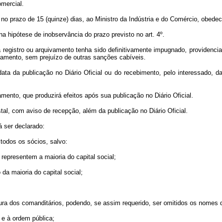
omercial.
no prazo de 15 (quinze) dias, ao Ministro da Indústria e do Comércio, obedeci
a hipótese de inobservância do prazo previsto no art. 4º.
a registro ou arquivamento tenha sido definitivamente impugnado, providenciará
vamento, sem prejuízo de outras sanções cabíveis.
data da publicação no Diário Oficial ou do recebimento, pelo interessado, d
mento, que produzirá efeitos após sua publicação no Diário Oficial.
al, com aviso de recepção, além da publicação no Diário Oficial.
 ser declarado:
 todos os sócios, salvo:
 representem a maioria do capital social;
da maioria do capital social;
ura dos comanditários, podendo, se assim requerido, ser omitidos os nomes d
s e à ordem pública;