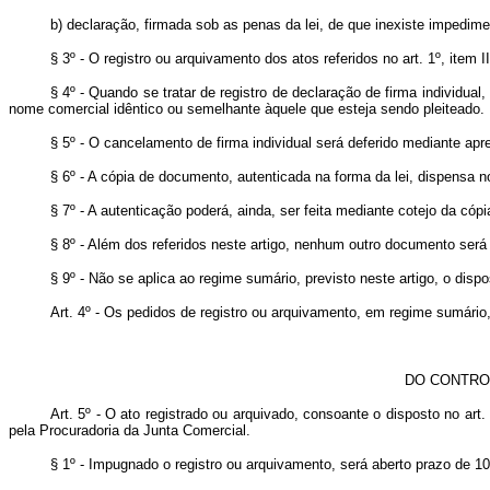
b) declaração, firmada sob as penas da lei, de que inexiste impedim
§ 3º - O registro ou arquivamento dos atos referidos no art. 1º, ite
§ 4º - Quando se tratar de registro de declaração de firma individua
nome comercial idêntico ou semelhante àquele que esteja sendo pleiteado.
§ 5º - O cancelamento de firma individual será deferido mediante apr
§ 6º - A cópia de documento, autenticada na forma da lei, dispensa n
§ 7º - A autenticação poderá, ainda, ser feita mediante cotejo da cóp
§ 8º - Além dos referidos neste artigo, nenhum outro documento será 
§ 9º - Não se aplica ao regime sumário, previsto neste artigo, o disp
Art. 4º - Os pedidos de registro ou arquivamento, em regime sumário
DO CONTRO
Art. 5º - O ato registrado ou arquivado, consoante o disposto no art
pela Procuradoria da Junta Comercial.
§ 1º - Impugnado o registro ou arquivamento, será aberto prazo de 10