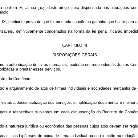
da no item IV, alínea ¿d¿, deste artigo, será dispensada nas alterações con
ércio.
m IX, mediante prova de que foi prestada caução ou garantia que baste para a 
sáveis, definitivamente condenados na forma da lei penal, ficarão impedi
CAPÍT
ULO III
DISPOSIÇÕES GERAIS
mo a autenticação de livros mercantis, poderão ser requeridos às Juntas Com
rizadas a prestar esses serviços.
stro do Comércio:
istro e arquivamento de atos de firmas individuais e sociedades mercantis de
m vistas à descentralização dos serviços, simplificação documental e melhor 
gais e respectivos suplentes em cada circunscrição do Registro do Comérc
do a natureza jurídica ou econômica das pessoas cujos atos devam ser regis
iárias, nas hipóteses de baixa de firma individual ou de extinção ou redução