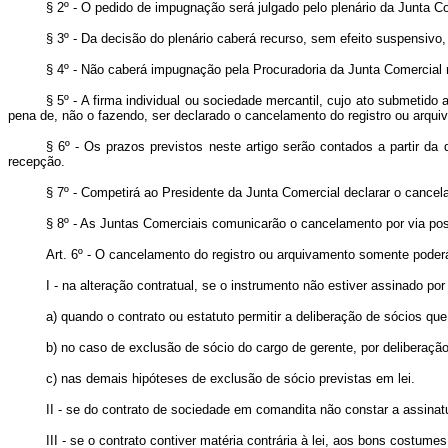
§ 2º - O pedido de impugnação será julgado pelo plenário da Junta C
§ 3º - Da decisão do plenário caberá recurso, sem efeito suspensivo, 
§ 4º - Não caberá impugnação pela Procuradoria da Junta Comercial n
§ 5º - A firma individual ou sociedade mercantil, cujo ato submetido 
pena de, não o fazendo, ser declarado o cancelamento do registro ou arqui
§ 6º - Os prazos previstos neste artigo serão contados a partir da 
recepção.
§ 7º - Competirá ao Presidente da Junta Comercial declarar o cancela
§ 8º - As Juntas Comerciais comunicarão o cancelamento por via post
Art. 6º - O cancelamento do registro ou arquivamento somente poderá
I - na alteração contratual, se o instrumento não estiver assinado por
a) quando o contrato ou estatuto permitir a deliberação de sócios que
b) no caso de exclusão de sócio do cargo de gerente, por deliberação 
c) nas demais hipóteses de exclusão de sócio previstas em lei.
II - se do contrato de sociedade em comandita não constar a assinat
III - se o contrato contiver matéria contrária à lei, aos bons costume