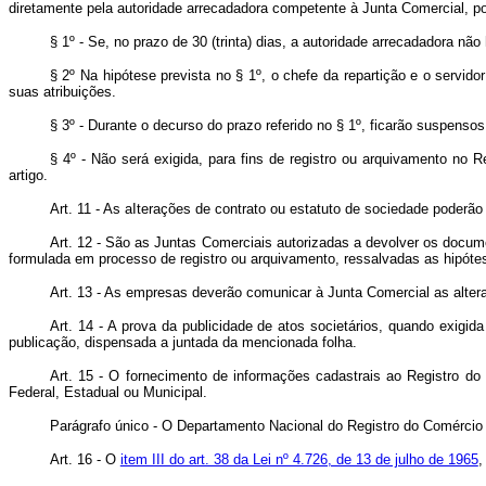
diretamente pela autoridade arrecadadora competente à Junta Comercial, por
§ 1º - Se, no prazo de 30 (trinta) dias, a autoridade arrecadadora n
§ 2º Na hipótese prevista no § 1º, o chefe da repartição e o servid
suas atribuições.
§ 3º - Durante o decurso do prazo referido no § 1º, ficarão suspenso
§ 4º - Não será exigida, para fins de registro ou arquivamento no R
artigo.
Art. 11 - As aIterações de contrato ou estatuto de sociedade poderão 
Art. 12 - São as Juntas Comerciais autorizadas a devolver os docum
formulada em processo de registro ou arquivamento, ressalvadas as hipótes
Art. 13 - As empresas deverão comunicar à Junta Comercial as alter
Art. 14 - A prova da publicidade de atos societários, quando exigida
publicação, dispensada a juntada da mencionada folha.
Art. 15 - O fornecimento de informações cadastrais ao Registro do
Federal, Estadual ou Municipal.
Parágrafo único - O Departamento Nacional do Registro do Comércio 
Art. 16 - O
item III do art. 38 da Lei nº 4.726, de 13 de julho de 1965
,