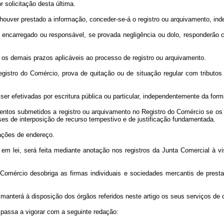
 solicitação desta última.
ão houver prestado a informação, conceder-se-á o registro ou arquivamento, i
or encarregado ou responsável, se provada negligência ou dolo, responderão c
s os demais prazos aplicáveis ao processo de registro ou arquivamento.
egistro do Comércio, prova de quitação ou de situação regular com tributos
ser efetivadas por escritura pública ou particular, independentemente da form
entos submetidos a registro ou arquivamento no Registro do Comércio se os i
es de interposição de recurso tempestivo e de justificação fundamentada.
ações de endereço.
 em lei, será feita mediante anotação nos registros da Junta Comercial à vis
 Comércio desobriga as firmas individuais e sociedades mercantis de prest
manterá à disposição dos órgãos referidos neste artigo os seus serviços d
 passa a vigorar com a seguinte redação: