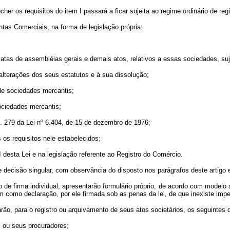
her os requisitos do item I passará a ficar sujeita ao regime ordinário de re
ntas Comerciais, na forma de legislação própria:
tas de assembléias gerais e demais atos, relativos a essas sociedades, suj
alterações dos seus estatutos e à sua dissolução;
 de sociedades mercantis;
sociedades mercantis;
t. 279 da Lei nº 6.404, de 15 de dezembro de 1976;
 os requisitos nele estabelecidos;
I desta Lei e na legislação referente ao Registro do Comércio.
e decisão singular, com observância do disposto nos parágrafos deste artigo 
o de firma individual, apresentarão formulário próprio, de acordo com modelo
bem como declaração, por ele firmada sob as penas da lei, de que inexiste imp
tarão, para o registro ou arquivamento de seus atos societários, os seguintes
s ou seus procuradores;