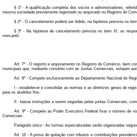
§ 1º - A qualificação completa dos sócios e administradores, referi
mesma sociedade previamente registrado ou arquivado no Registro do Com
§ 2º - O cancelamento poderá ser ilidido, na hipótese prevista no ite
§ 3º - Na hipótese de cancelamento prevista no item XI, os respon
mercantil.
Art. 7º - O registro e arquivamento no Registro do Comércio, bem co
municipais que, mediante convênio com as Juntas Comerciais, estejam auto
Art. 8º - Compete exclusivamente ao Departamento Nacional do Regi
I - estabelecer e consolidar as normas e as diretrizes gerais de reg
para os aludidos fins;
II - baixar instruções a serem seguidas pelas juntas Comerciais, co
Art. 9º - Compete ao Poder Executivo Federal fixar o número de vo
Comerciais.
Parágrafo único - As turmas especializadas serão organizadas segun
Art. 10 - A prova de quitação com tributos e contribuições previdenc