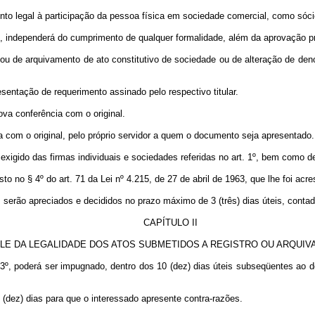
ento legal à participação da pessoa física em sociedade comercial, como sóci
m II, independerá do cumprimento de qualquer formalidade, além da aprovação
l, ou de arquivamento de ato constitutivo de sociedade ou de alteração de den
esentação de requerimento assinado pelo respectivo titular.
ova conferência com o original.
ia com o original, pelo próprio servidor a quem o documento seja apresentado.
exigido das firmas individuais e sociedades referidas no art. 1º, bem como de
osto no § 4º do art. 71 da Lei nº 4.215, de 27 de abril de 1963, que lhe foi a
, serão apreciados e decididos no prazo máximo de 3 (três) dias úteis, conta
CAPÍTU
LO II
LE DA LEGALIDADE DOS ATOS SUBMETIDOS A REGISTRO OU ARQUI
. 3º, poderá ser impugnado, dentro dos 10 (dez) dias úteis subseqüentes ao d
 (dez) dias para que o interessado apresente contra-razões.